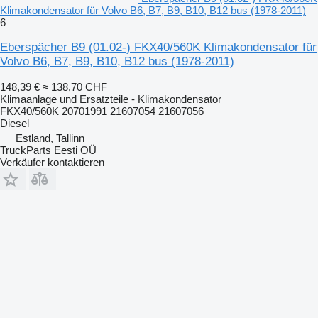
Klimakondensator für Volvo B6, B7, B9, B10, B12 bus (1978-2011)
6
Eberspächer B9 (01.02-) FKX40/560K Klimakondensator für
Volvo B6, B7, B9, B10, B12 bus (1978-2011)
148,39 €
≈ 138,70 CHF
Klimaanlage und Ersatzteile - Klimakondensator
FKX40/560K 20701991 21607054 21607056
Diesel
Estland, Tallinn
TruckParts Eesti OÜ
Verkäufer kontaktieren