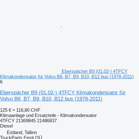
Eberspächer B9 (01.02-) 4TFCY
Klimakondensator für Volvo B6, B7, B9, B10, B12 bus (1978-2011)
6
Eberspächer B9 (01.02-) 4TFCY Klimakondensator für
Volvo B6, B7, B9, B10, B12 bus (1978-2011)
125 €
≈ 116,80 CHF
Klimaanlage und Ersatzteile - Klimakondensator
4TFCY 21369845 21486837
Diesel
Estland, Tallinn
TruckParts Eesti OÜ