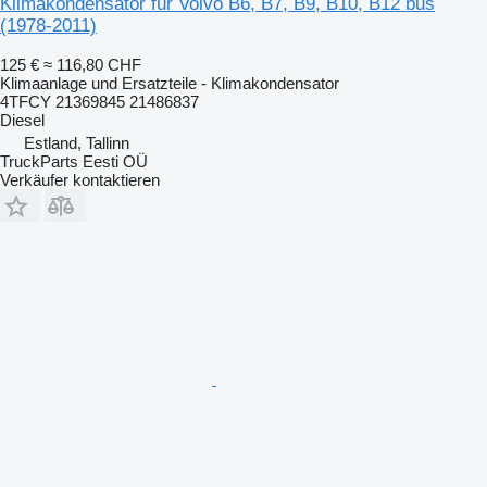
Klimakondensator für Volvo B6, B7, B9, B10, B12 bus
(1978-2011)
125 €
≈ 116,80 CHF
Klimaanlage und Ersatzteile - Klimakondensator
4TFCY 21369845 21486837
Diesel
Estland, Tallinn
TruckParts Eesti OÜ
Verkäufer kontaktieren