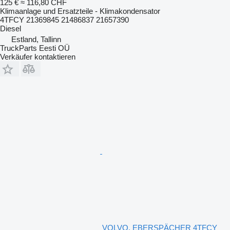
125 €
≈ 116,80 CHF
Klimaanlage und Ersatzteile - Klimakondensator
4TFCY 21369845 21486837 21657390
Diesel
Estland, Tallinn
TruckParts Eesti OÜ
Verkäufer kontaktieren
VOLVO, EBERSPÄCHER 4TFCY