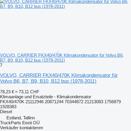
VOLVO, CARRIER FKX40/470K Klimakondensator für Volvo B6,
B7, B9, B10, B12 bus (1978-2011)
7
VOLVO, CARRIER FKX40/470K Klimakondensator für
Volvo B6, B7, B9, B10, B12 bus (1978-2011)
78,23 €
≈ 73,11 CHF
Klimaanlage und Ersatzteile - Klimakondensator
FKX40/470K 21112946 20871244 70344872 21213083 1756879
1928383
Diesel
Estland, Tallinn
TruckParts Eesti OÜ
Verkäufer kontaktieren