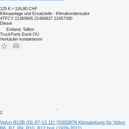
125 €
≈ 116,80 CHF
Klimaanlage und Ersatzteile - Klimakondensator
4TFCY 21369845 21486837 21657390
Diesel
Estland, Tallinn
TruckParts Eesti OÜ
Verkäufer kontaktieren
2
Volvo B12B (01.97-12.11) 70302878 Klimaleitung für Volvo
B6, B7, B9, B10, B12 bus (1978-2011)