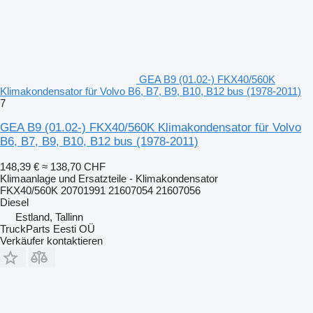
GEA B9 (01.02-) FKX40/560K
Klimakondensator für Volvo B6, B7, B9, B10, B12 bus (1978-2011)
7
GEA B9 (01.02-) FKX40/560K Klimakondensator für Volvo
B6, B7, B9, B10, B12 bus (1978-2011)
148,39 €
≈ 138,70 CHF
Klimaanlage und Ersatzteile - Klimakondensator
FKX40/560K 20701991 21607054 21607056
Diesel
Estland, Tallinn
TruckParts Eesti OÜ
Verkäufer kontaktieren