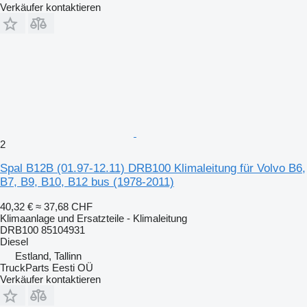
Verkäufer kontaktieren
2
Spal B12B (01.97-12.11) DRB100 Klimaleitung für Volvo B6,
B7, B9, B10, B12 bus (1978-2011)
40,32 €
≈ 37,68 CHF
Klimaanlage und Ersatzteile - Klimaleitung
DRB100 85104931
Diesel
Estland, Tallinn
TruckParts Eesti OÜ
Verkäufer kontaktieren