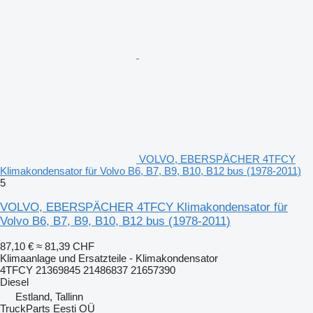
VOLVO, EBERSPÄCHER 4TFCY
Klimakondensator für Volvo B6, B7, B9, B10, B12 bus (1978-2011)
5
VOLVO, EBERSPÄCHER 4TFCY Klimakondensator für
Volvo B6, B7, B9, B10, B12 bus (1978-2011)
87,10 €
≈ 81,39 CHF
Klimaanlage und Ersatzteile - Klimakondensator
4TFCY 21369845 21486837 21657390
Diesel
Estland, Tallinn
TruckParts Eesti OÜ