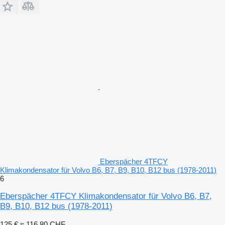
Eberspächer 4TFCY
Klimakondensator für Volvo B6, B7, B9, B10, B12 bus (1978-2011)
6
Eberspächer 4TFCY Klimakondensator für Volvo B6, B7,
B9, B10, B12 bus (1978-2011)
125 €
≈ 116,80 CHF