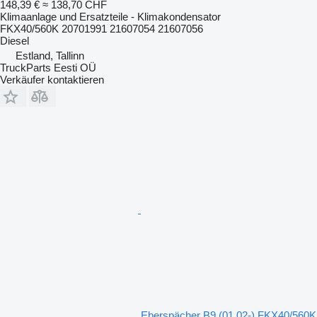
148,39 €
≈ 138,70 CHF
Klimaanlage und Ersatzteile - Klimakondensator
FKX40/560K 20701991 21607054 21607056
Diesel
Estland, Tallinn
TruckParts Eesti OÜ
Verkäufer kontaktieren
Eberspächer B9 (01.02-) FKX40/560K