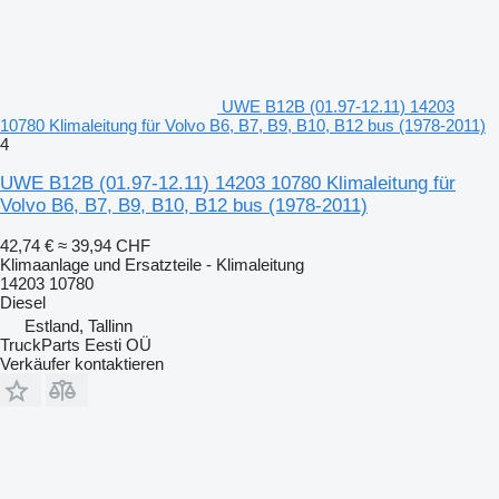
UWE B12B (01.97-12.11) 14203
10780 Klimaleitung für Volvo B6, B7, B9, B10, B12 bus (1978-2011)
4
UWE B12B (01.97-12.11) 14203 10780 Klimaleitung für
Volvo B6, B7, B9, B10, B12 bus (1978-2011)
42,74 €
≈ 39,94 CHF
Klimaanlage und Ersatzteile - Klimaleitung
14203 10780
Diesel
Estland, Tallinn
TruckParts Eesti OÜ
Verkäufer kontaktieren