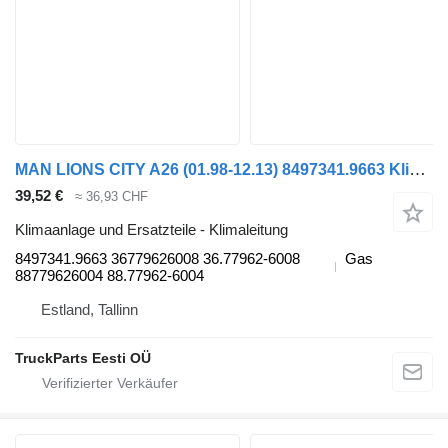
MAN LIONS CITY A26 (01.98-12.13) 8497341.9663 Klimaleitung für MAN Lion's bus (1991-)
39,52 €
≈ 36,93 CHF
Klimaanlage und Ersatzteile - Klimaleitung
8497341.9663 36779626008 36.77962-6008
Gas
88779626004 88.77962-6004
Estland, Tallinn
TruckParts Eesti OÜ