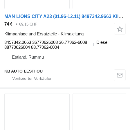
MAN LIONS CITY A23 (01.96-12.11) 8497342.9663 Klimaleitung für MAN Lion's bus (1991-)
74 €
≈ 69,15 CHF
Klimaanlage und Ersatzteile - Klimaleitung
8497342.9663 36779626008 36.77962-6008
Diesel
88779626004 88.77962-6004
Estland, Rummu
KB AUTO EESTI OÜ