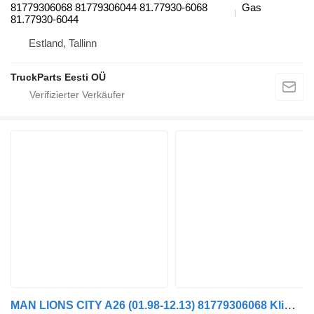
81779306068 81779306044 81.77930-6068
Gas
81.77930-6044
Estland, Tallinn
TruckParts Eesti OÜ
MAN LIONS CITY A26 (01.98-12.13) 81779306068 Klimaleitung für MAN Lion's bus (1991-)