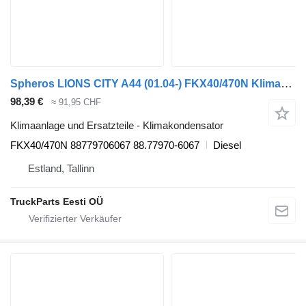
Spheros LIONS CITY A44 (01.04-) FKX40/470N Klimakondensator für MAN LIONS CITY A44 (01.04-) Bus
98,39 €
≈ 91,95 CHF
Klimaanlage und Ersatzteile - Klimakondensator
FKX40/470N 88779706067 88.77970-6067
Diesel
Estland, Tallinn
TruckParts Eesti OÜ