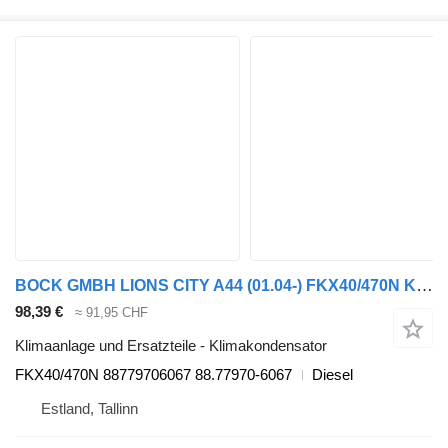
BOCK GMBH LIONS CITY A44 (01.04-) FKX40/470N Klimakondensator für MAN LIONS CITY A44 (01.04-) Bus
98,39 €
≈ 91,95 CHF
Klimaanlage und Ersatzteile - Klimakondensator
FKX40/470N 88779706067 88.77970-6067
Diesel
Estland, Tallinn