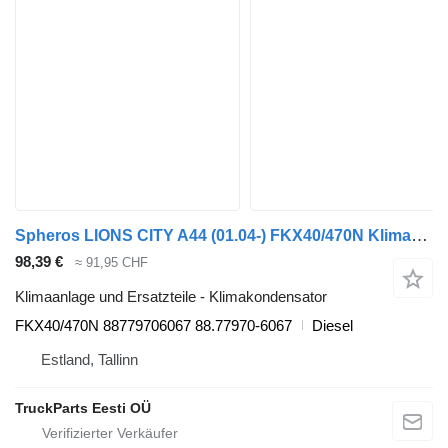
Spheros LIONS CITY A44 (01.04-) FKX40/470N Klimakondensator für MAN LIONS CITY A44 (01.04-) Bus
98,39 €
≈ 91,95 CHF
Klimaanlage und Ersatzteile - Klimakondensator
FKX40/470N 88779706067 88.77970-6067
Diesel
Estland, Tallinn
TruckParts Eesti OÜ