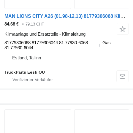
MAN LIONS CITY A26 (01.98-12.13) 81779306068 Klimaleitung für MAN Lion's bus (1991-)
84,68 €
≈ 79,13 CHF
Klimaanlage und Ersatzteile - Klimaleitung
81779306068 81779306044 81.77930-6068
Gas
81.77930-6044
Estland, Tallinn
TruckParts Eesti OÜ