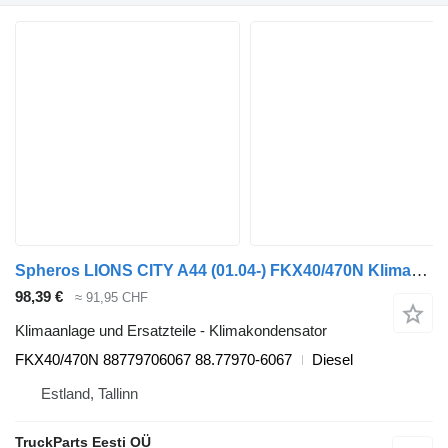
Spheros LIONS CITY A44 (01.04-) FKX40/470N Klimakondensator für MAN LIONS CITY A44 (01.04-) Bus
98,39 €
≈ 91,95 CHF
Klimaanlage und Ersatzteile - Klimakondensator
FKX40/470N 88779706067 88.77970-6067
Diesel
Estland, Tallinn
TruckParts Eesti OÜ