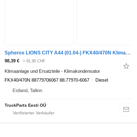
Spheros LIONS CITY A44 (01.04-) FKX40/470N Klimakondensator für MAN LIONS CITY A44 (01.04-) Bus
98,39 €
≈ 91,95 CHF
Klimaanlage und Ersatzteile - Klimakondensator
FKX40/470N 88779706067 88.77970-6067
Diesel
Estland, Tallinn
TruckParts Eesti OÜ