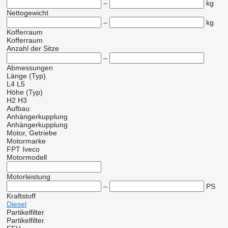
–
kg
Nettogewicht
–
kg
Kofferraum
Kofferraum
Anzahl der Sitze
–
Abmessungen
Länge (Typ)
L4
L5
Höhe (Typ)
H2
H3
Aufbau
Anhängerkupplung
Anhängerkupplung
Motor, Getriebe
Motormarke
FPT
Iveco
Motormodell
Motorleistung
–
PS
Kraftstoff
Diesel
Partikelfilter
Partikelfilter