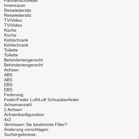
Fahrtenschreiber
Innenraum
Reiseleitersitz
Reiseleitersitz
TV/Video
TV/Video
Küche
Küche
Kühlschrank
Kühlschrank
Toilette
Toilette
Behindertengerecht
Behindertengerecht
Achsen
ABS
ABS
EBS
EBS
Federung
Feder/Feder
Luft/Luft
Schraubenfeder
Achsenanzahl
2 Achsen
Achsenkonfiguration
4x2
Vermissen Sie bestimmte Filter?
Änderung vorschlagen
Suchergebnisse: