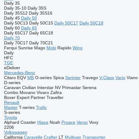
Daily 35
Daily 35-10
Daily 35S
Daily 35S12
Daily 35S16
Daily 45
Daily 50
Daily 50C13
Daily 50C15
Daily 50C17
Daily 50C18
Daily 60
Daily 65
Daily 65C17
Daily 65C18
Daily 70
Daily 70C17
Daily 70C21
Ferqui Sunrise
Mago
Mobi
Rapido
Wing
Daily
HFC
TGE
eDeliver
Mercedes-Benz
Citaro
EQV
MB
O-series
Spica
Sprinter
Travego
V-Class
Vario
Viano
D-series
Caravan
Civilian
Interstar
NV
Primastar
Serena
Combo
Movano
Vivaro
Zafira
Boxer
Expert
Partner
Traveller
Renault
Master
T-series
Trafic
S-series
Toyota
Alphard
Coaster
Hiace
Noah
Proace
Verso
Voxy
2206
Volkswagen
California
Caravelle
Crafter
LT
Multivan
Transporter