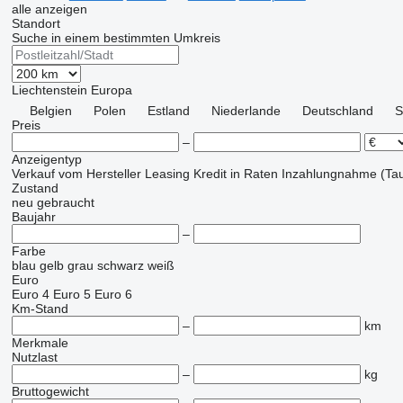
alle anzeigen
Standort
Suche in einem bestimmten Umkreis
Liechtenstein
Europa
Belgien
Polen
Estland
Niederlande
Deutschland
S
Preis
–
Anzeigentyp
Verkauf
vom Hersteller
Leasing
Kredit
in Raten
Inzahlungnahme (Tau
Zustand
neu
gebraucht
Baujahr
–
Farbe
blau
gelb
grau
schwarz
weiß
Euro
Euro 4
Euro 5
Euro 6
Km-Stand
–
km
Merkmale
Nutzlast
–
kg
Bruttogewicht