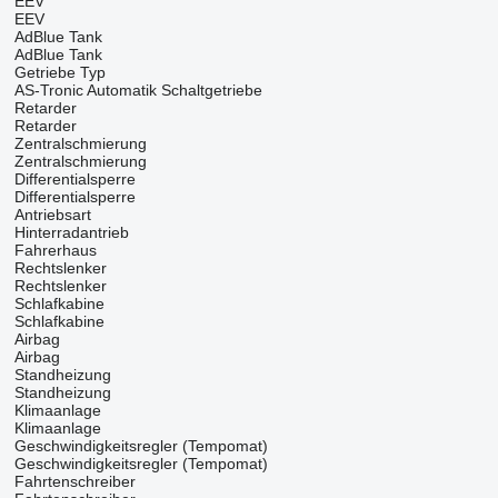
EEV
EEV
AdBlue Tank
AdBlue Tank
Getriebe Typ
AS-Tronic
Automatik
Schaltgetriebe
Retarder
Retarder
Zentralschmierung
Zentralschmierung
Differentialsperre
Differentialsperre
Antriebsart
Hinterradantrieb
Fahrerhaus
Rechtslenker
Rechtslenker
Schlafkabine
Schlafkabine
Airbag
Airbag
Standheizung
Standheizung
Klimaanlage
Klimaanlage
Geschwindigkeitsregler (Tempomat)
Geschwindigkeitsregler (Tempomat)
Fahrtenschreiber