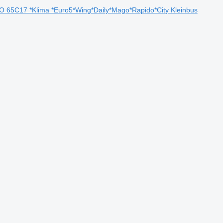
O 65C17 *Klima *Euro5*Wing*Daily*Mago*Rapido*City Kleinbus