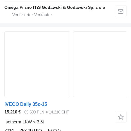
Omega Pilzno ITiS Godawski & Godawski Sp. z o.o
IVECO Daily 35c-15
15.210 €
65.500 PLN
≈ 14.210 CHF
Isotherm LKW < 3.5t
2014
282.000 km
Euro 5