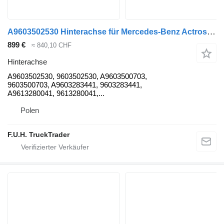
A9603502530 Hinterachse für Mercedes-Benz Actros Antos Arocs R440 LKW
899 €
≈ 840,10 CHF
Hinterachse
A9603502530, 9603502530, A9603500703,
9603500703, A9603283441, 9603283441,
A9613280041, 9613280041,...
Polen
F.U.H. TruckTrader