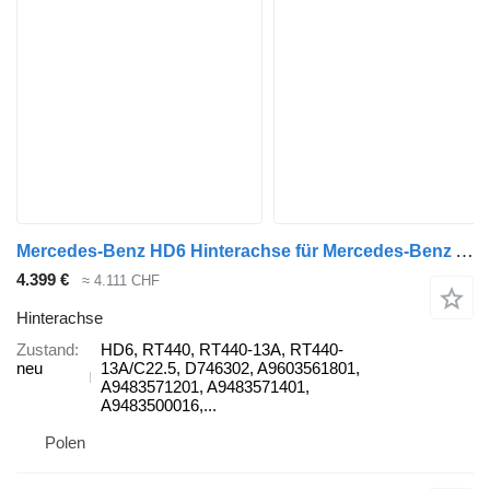
Mercedes-Benz HD6 Hinterachse für Mercedes-Benz Arocs ,ACTROS LKW
4.399 €
≈ 4.111 CHF
Hinterachse
Zustand
HD6, RT440, RT440-13A, RT440-
neu
13A/C22.5, D746302, A9603561801,
A9483571201, A9483571401,
A9483500016,...
Polen