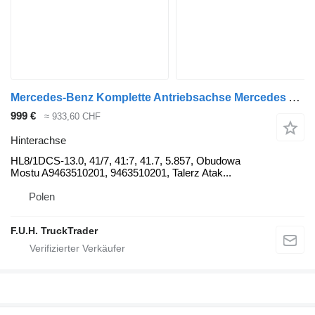
Mercedes-Benz Komplette Antriebsachse Mercedes Axor Actros HL8 41/7 5.857 7485 HL8/1DCS-13.0 Hinterachse für Mercedes-Benz Atego Axor Actros 4x2 LKW
999 €
≈ 933,60 CHF
Hinterachse
HL8/1DCS-13.0, 41/7, 41:7, 41.7, 5.857, Obudowa
Mostu A9463510201, 9463510201, Talerz Atak...
Polen
F.U.H. TruckTrader