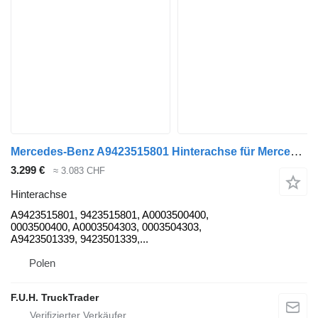
Mercedes-Benz A9423515801 Hinterachse für Mercedes-Benz Actros MP2 LKW
3.299 €
≈ 3.083 CHF
Hinterachse
A9423515801, 9423515801, A0003500400,
0003500400, A0003504303, 0003504303,
A9423501339, 9423501339,...
Polen
F.U.H. TruckTrader