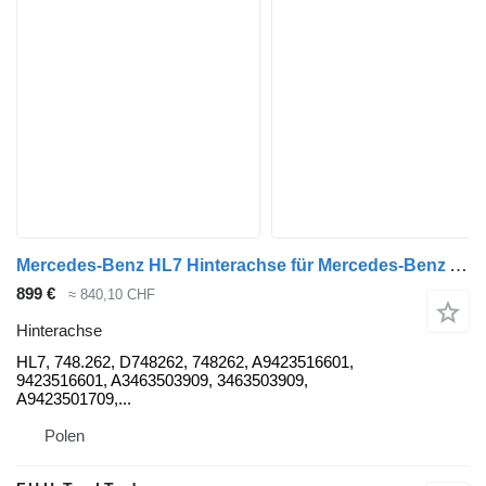
Mercedes-Benz HL7 Hinterachse für Mercedes-Benz Actros Arocs Antos Econic Axor Atego 4x2 4x4 6x4 8x4 8x8 8x6 6x6 HL7 HL 7 LKW
899 €
≈ 840,10 CHF
Hinterachse
HL7, 748.262, D748262, 748262, A9423516601,
9423516601, A3463503909, 3463503909,
A9423501709,...
Polen