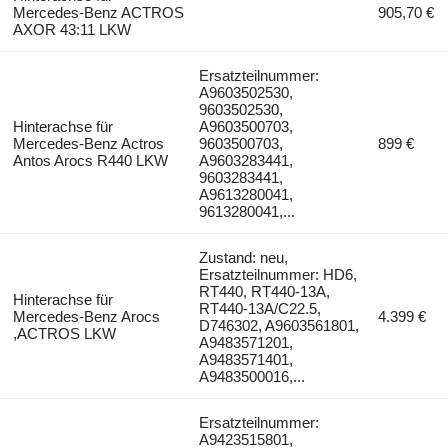
Mercedes-Benz ACTROS
905,70 €
AXOR 43:11 LKW
Ersatzteilnummer:
A9603502530,
9603502530,
Hinterachse für
A9603500703,
Mercedes-Benz Actros
9603500703,
899 €
Antos Arocs R440 LKW
A9603283441,
9603283441,
A9613280041,
9613280041,...
Zustand: neu,
Ersatzteilnummer: HD6,
RT440, RT440-13A,
Hinterachse für
RT440-13A/C22.5,
Mercedes-Benz Arocs
4.399 €
D746302, A9603561801,
,ACTROS LKW
A9483571201,
A9483571401,
A9483500016,...
Ersatzteilnummer:
A9423515801,