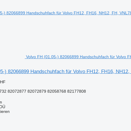
Volvo FH (01.05-) 82066899 Handschuhfach für Volvo 
05-) 82066899 Handschuhfach für Volvo FH12, FH16, NH12,
CHF
732 82072877 82072879 82058768 82177808
nn
 OÜ
tieren