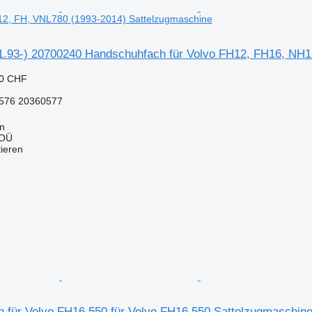
2, FH, VNL780 (1993-2014) Sattelzugmaschine
1.93-) 20700240 Handschuhfach für Volvo FH12, FH16, NH1
50 CHF
576 20360577
nn
 OÜ
tieren
 für Volvo FH16 550 für Volvo FH16 550 Sattelzugmaschin