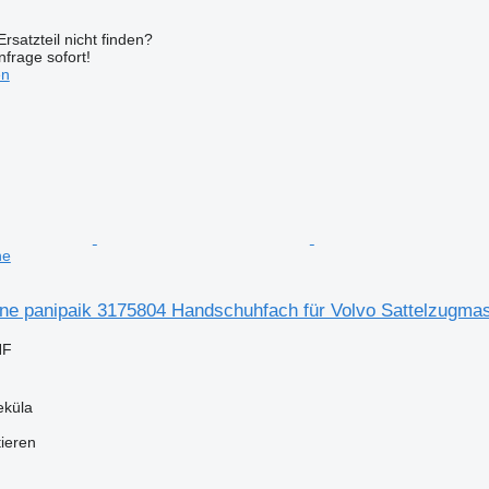
rsatzteil nicht finden?
frage sofort!
en
ne
une panipaik 3175804 Handschuhfach für Volvo Sattelzugma
HF
eküla
tieren