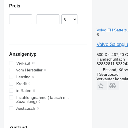
Portugal
Preis
Niederlande
Italien
–
Volvo FH Sattel
6
Volvo Salongi
Anzeigentyp
500 €
≈ 467,20 
Handschuhfach
Verkauf
82882811 82324
Estland, Kõrv
vom Hersteller
TSvaruosad
Leasing
Verkäufer kontak
Kredit
in Raten
Inzahlungnahme (Tausch mit
Zuzahlung)
Austausch
Zustand