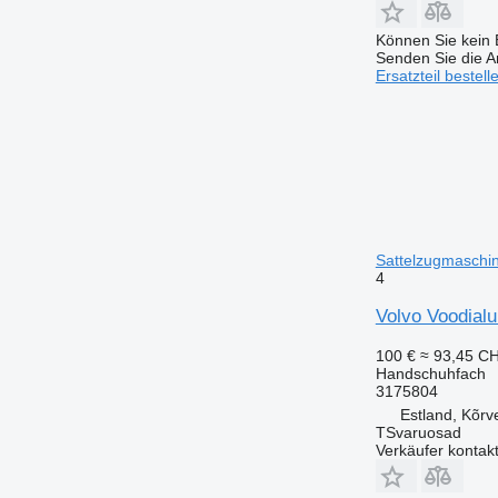
Können Sie kein E
Senden Sie die An
Ersatzteil bestell
Sattelzugmaschi
4
Volvo Voodial
100 €
≈ 93,45 C
Handschuhfach
3175804
Estland, Kõrv
TSvaruosad
Verkäufer kontak