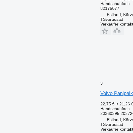
Handschuhfach
82175077
Estland, Kõrv
TSvaruosad
Verkäufer kontak
3
Volvo Panipai
22,75 €
≈ 21,26
Handschuhfach
20360395 20372
Estland, Kõrv
TSvaruosad
Verkäufer kontak