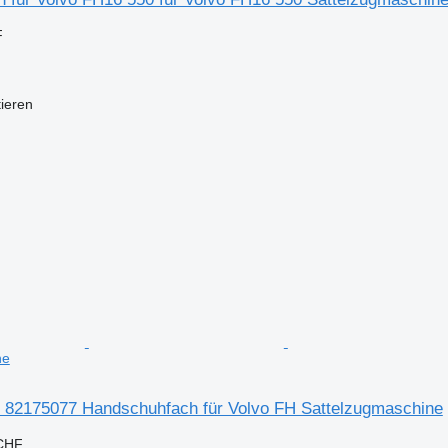
F
tieren
ne
k 82175077 Handschuhfach für Volvo FH Sattelzugmaschine
 CHF