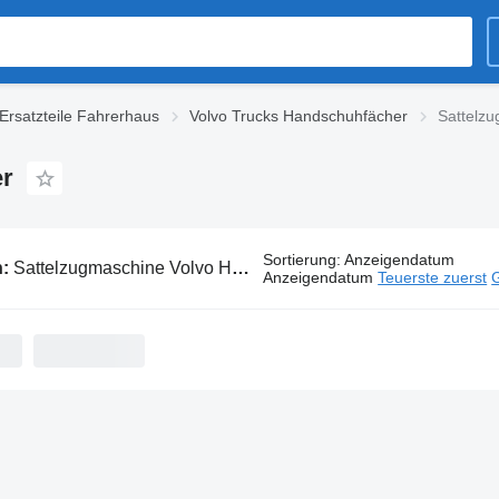
Ersatzteile Fahrerhaus
Volvo Trucks Handschuhfächer
Sattelz
er
Sortierung
:
Anzeigendatum
n:
Sattelzugmaschine Volvo Handschuhfächer
Anzeigendatum
Teuerste zuerst
G