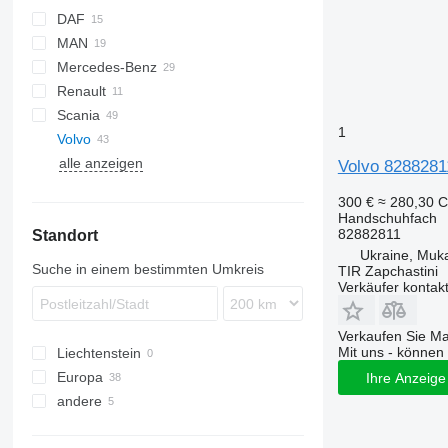
DAF
MAN
CF
Stralis
Mercedes-Benz
XF
Trakker
TGA
Renault
TGL
Actros
Scania
TGM
Antos
Midlum
1
Volvo
TGS
Arocs
Premium
R-series
alle anzeigen
TGX
Axor
FH
Volvo 8288281
FM
FH12
300 €
≈ 280,30 
FMX
FH13
FM7
Handschuhfach
82882811
Standort
VNL
FH16
FM9
Ukraine, Muk
FH 460
FM12
FH16 550
Suche in einem bestimmten Umkreis
TIR Zapchastini
Verkäufer kontak
Verkaufen Sie M
Mit uns - können 
Liechtenstein
Europa
Ihre Anzeige 
andere
Estland
Polen
Ukraine