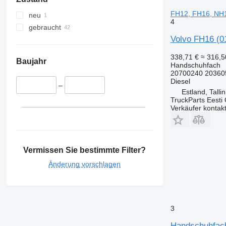
FH12, FH16, NH1
neu
4
gebraucht
Volvo FH16 (0
338,71 €
≈ 316,
Baujahr
Handschuhfach
20700240 20360
Diesel
–
Estland, Talli
TruckParts Eesti
Verkäufer kontak
Vermissen Sie bestimmte Filter?
Änderung vorschlagen
3
Handschuhfach