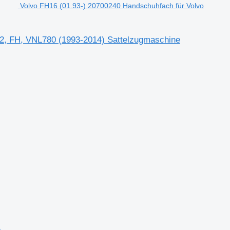
Volvo FH16 (01.93-) 20700240 Handschuhfach für Volvo
2, FH, VNL780 (1993-2014) Sattelzugmaschine
e