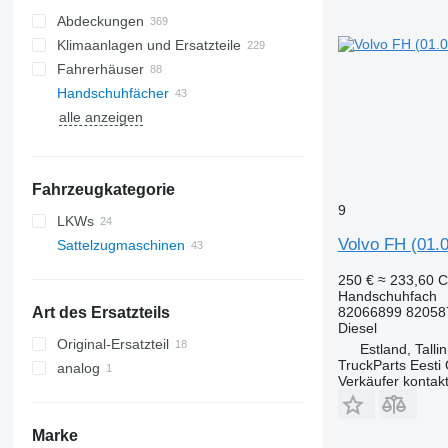
Abdeckungen
Klimaanlagen und Ersatzteile
Fahrerhäuser
Klimakondensatoren
Handschuhfächer
Klimaleitungen
Seitenscheiben
alle anzeigen
Klimakompressoren
Panoramadächer
Klimatrockner
Windschutzscheiben
Autoklimaanlagen
Fahrzeugkategorie
sonstige Teile für Klimaanlagen
9
LKWs
Volvo FH (01.
Sattelzugmaschinen
250 €
≈ 233,60 
Handschuhfach
Art des Ersatzteils
82066899 82058
Diesel
Original-Ersatzteil
Estland, Talli
TruckParts Eesti
analog
Verkäufer kontak
Marke