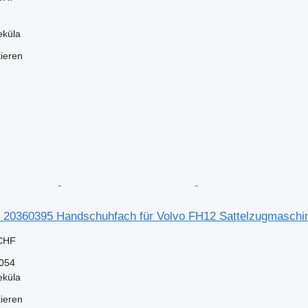
eküla
tieren
k 20360395 Handschuhfach für Volvo FH12 Sattelzugmaschi
 CHF
054
eküla
tieren