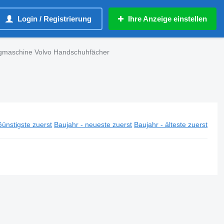
Login / Registrierung
Ihre Anzeige einstellen
ugmaschine Volvo Handschuhfächer
ünstigste zuerst
Baujahr - neueste zuerst
Baujahr - älteste zuerst