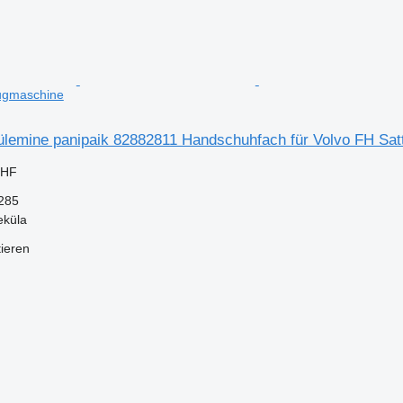
zugmaschine
 ülemine panipaik 82882811 Handschuhfach für Volvo FH Sa
CHF
285
eküla
tieren