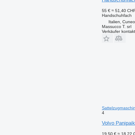
55 €
≈ 51,40 CH
Handschuhfach
Italien, Cuneo
Massucco T. srl
Verkäufer kontak
Sattelzugmaschi
4
Volvo Panipai
19,50 €
≈ 18,22