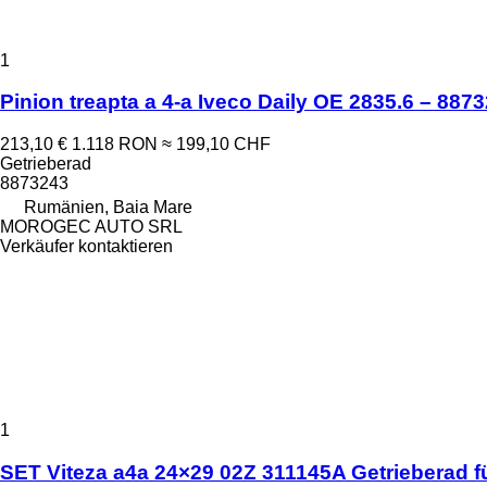
1
Pinion treapta a 4-a Iveco Daily OE 2835.6 – 887
213,10 €
1.118 RON
≈ 199,10 CHF
Getrieberad
8873243
Rumänien, Baia Mare
MOROGEC AUTO SRL
Verkäufer kontaktieren
1
SET Viteza a4a 24×29 02Z 311145A Getrieberad f