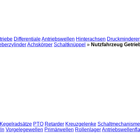
triebe
Differentiale
Antriebswellen
Hinterachsen
Druckminderer
berzylinder
Achskörper
Schaltknüppel
»
Nutzfahrzeug Getrie
Kegelradsätze
PTO
Retarder
Kreuzgelenke
Schaltmechanism
ln
Vorgelegewellen
Primärwellen
Rollenlager
Antriebswellenfl