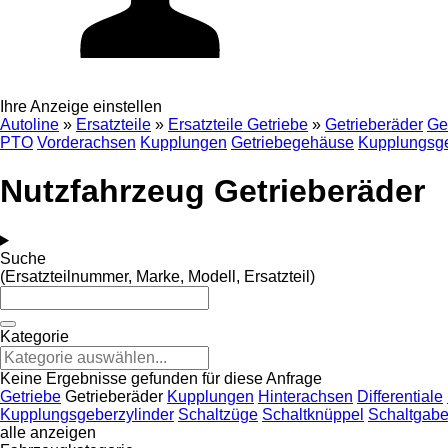
Ihre Anzeige einstellen
Autoline
»
Ersatzteile
»
Ersatzteile Getriebe
»
Getrieberäder
Ge
PTO
Vorderachsen
Kupplungen
Getriebegehäuse
Kupplungsge
Nutzfahrzeug Getrieberäder
Suche
(Ersatzteilnummer, Marke, Modell, Ersatzteil)
Kategorie
Keine Ergebnisse gefunden für diese Anfrage
Getriebe
Getrieberäder
Kupplungen
Hinterachsen
Differentiale
Kupplungsgeberzylinder
Schaltzüge
Schaltknüppel
Schaltgabe
alle anzeigen