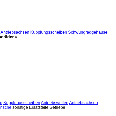
Antriebsachsen
Kupplungsscheiben
Schwungradgehäuse
beräder
»
en
Kupplungsscheiben
Antriebswellen
Antriebsachsen
ansche
sonstige Ersatzteile Getriebe