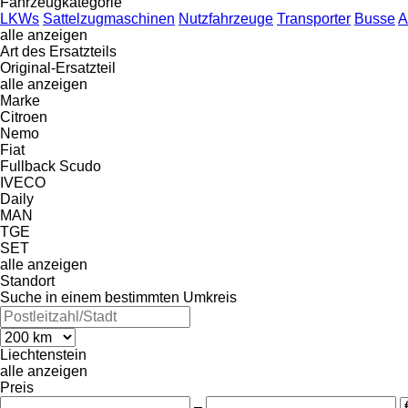
Fahrzeugkategorie
LKWs
Sattelzugmaschinen
Nutzfahrzeuge
Transporter
Busse
A
alle anzeigen
Art des Ersatzteils
Original-Ersatzteil
alle anzeigen
Marke
Citroen
Nemo
Fiat
Fullback
Scudo
IVECO
Daily
MAN
TGE
SET
alle anzeigen
Standort
Suche in einem bestimmten Umkreis
Liechtenstein
alle anzeigen
Preis
–