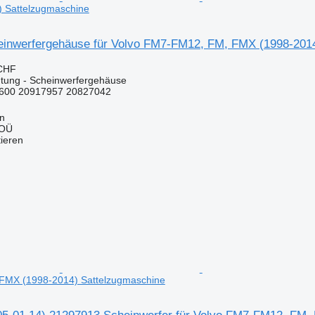
 Sattelzugmaschine
inwerfergehäuse für Volvo FM7-FM12, FM, FMX (1998-2014
 CHF
tung - Scheinwerfergehäuse
600 20917957 20827042
nn
 OÜ
tieren
MX (1998-2014) Sattelzugmaschine