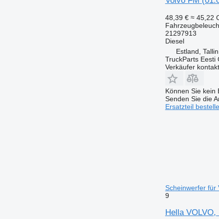
Volvo FM (01.
48,39 €
≈ 45,22
Fahrzeugbeleuch
21297913
Diesel
Estland, Talli
TruckParts Eesti
Verkäufer kontak
Können Sie kein E
Senden Sie die An
Ersatzteil bestell
Scheinwerfer fü
9
Hella VOLVO, 