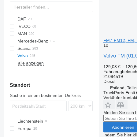
DAF
IVECO
CF
F-MAX
MAN
LF
Daily
FM7-FM12, FM, F
Mercedes-Benz
XD
EuroCargo
F90
10
Scania
XF
EuroStar
TGA
A-Class
D-series
Volvo FM (01.
Volvo
XG
Eurotech
TGL
Actros
Magnum
G-series
alle anzeigen
S-Way
TGM
Antos
Midlum
P-series
FH
129,03 €
≈ 120,
Stralis
TGS
Arocs
Premium
R-series
FL
FH12
Fahrzeugbeleuch
21094519
Trakker
TGX
Atego
FM
FH13
FL 280
Diesel
Standort
X-Way
Axor
FMX
FH16
FM7
Estland, Talli
Econic
VNL
FH 460
FM12
TruckParts Eesti
Suche in einem bestimmten Umkreis
Verkäufer kontak
Sprinter
XC
FH 500
FM 450
XC90
Melden Sie sich 
Liechtenstein
Abonnieren
Europa
Indem Sie hier kl
Estland