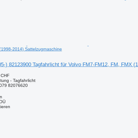
1998-2014) Sattelzugmaschine
05-) 82123900 Tagfahrlicht für Volvo FM7-FM12, FM, FMX (
1 CHF
ung - Tagfahrlicht
079 82076620
nn
 OÜ
tieren