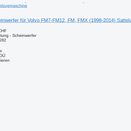
telzugmaschine
inwerfer für Volvo FM7-FM12, FM, FMX (1998-2014) Satte
 CHF
tung - Scheinwerfer
692
nn
 OÜ
tieren