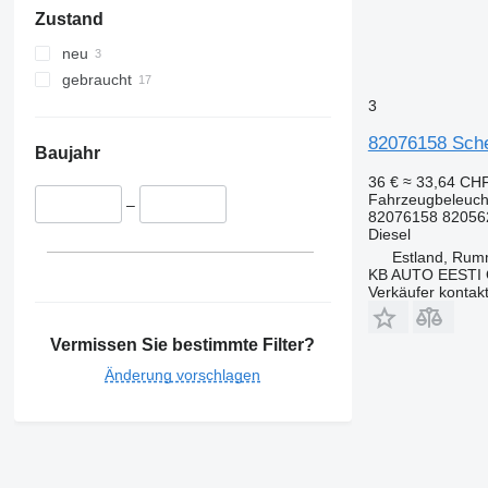
Zustand
neu
gebraucht
3
82076158 Sche
Baujahr
36 €
≈ 33,64 CH
Fahrzeugbeleuch
–
82076158 82056
Diesel
Estland, Ru
KB AUTO EESTI
Verkäufer kontak
Vermissen Sie bestimmte Filter?
Änderung vorschlagen