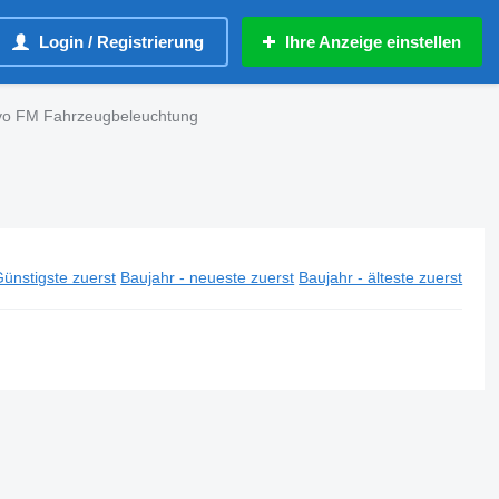
Login / Registrierung
Ihre Anzeige einstellen
lvo FM Fahrzeugbeleuchtung
ünstigste zuerst
Baujahr - neueste zuerst
Baujahr - älteste zuerst