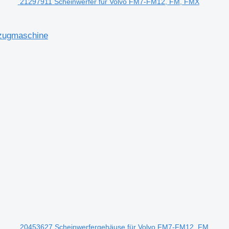
21297911 Scheinwerfer für Volvo FM7-FM12, FM, FMX
lzugmaschine
20453627 Scheinwerfergehäuse für Volvo FM7-FM12, FM,