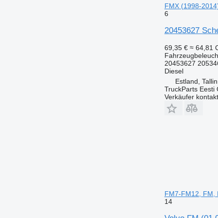
FMX (1998-2014)
6
20453627 Sche
69,35 €
≈ 64,81
Fahrzeugbeleuch
20453627 20534
Diesel
Estland, Talli
TruckParts Eesti
Verkäufer kontak
FM7-FM12, FM, F
14