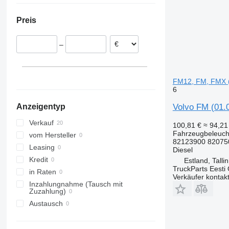
Polen
Preis
Niederlande
–
FM12, FM, FMX (
6
Volvo FM (01.
Anzeigentyp
Verkauf
100,81 €
≈ 94,2
Fahrzeugbeleucht
vom Hersteller
82123900 82075
Leasing
Diesel
Kredit
Estland, Talli
TruckParts Eesti
in Raten
Verkäufer kontak
Inzahlungnahme (Tausch mit
Zuzahlung)
Austausch