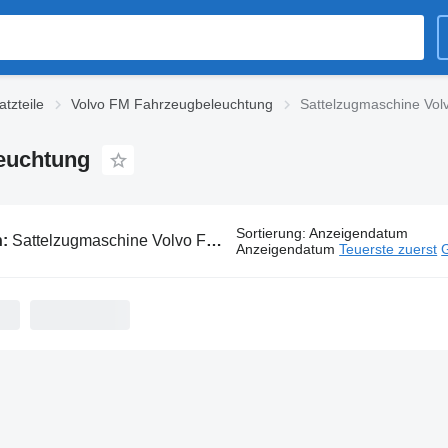
tzteile
Volvo FM Fahrzeugbeleuchtung
Sattelzugmaschine Vo
euchtung
Sortierung
:
Anzeigendatum
n:
Sattelzugmaschine Volvo FM Fahrzeugbeleuchtung
Anzeigendatum
Teuerste zuerst
G