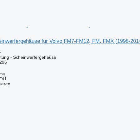
inwerfergehäuse für Volvo FM7-FM12, FM, FMX (1998-2014
F
tung - Scheinwerfergehäuse
296
mmu
 OÜ
tieren