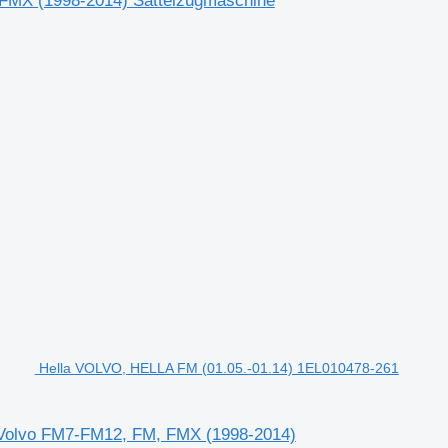
 FMX (1998-2014) Sattelzugmaschine
Hella VOLVO, HELLA FM (01.05.-01.14) 1EL010478-261
 Volvo FM7-FM12, FM, FMX (1998-2014)