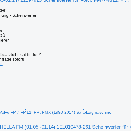
05-01.14) 21297913 Scheinwerfer für Volvo FM7-FM12, FM,
 CHF
tung - Scheinwerfer
nn
 OÜ
tieren
rsatzteil nicht finden?
frage sofort!
en
r Volvo FM7-FM12, FM, FMX (1998-2014) Sattelzugmaschine
HELLA FM (01.05.-01.14) 1EL010478-261 Scheinwerfer für