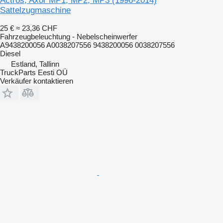
Actros, Axor MP1, MP2, MP3 (1996-2014)
Sattelzugmaschine
25 €
≈ 23,36 CHF
Fahrzeugbeleuchtung - Nebelscheinwerfer
A9438200056 A0038207556 9438200056 0038207556
Diesel
Estland, Tallinn
TruckParts Eesti OÜ
Verkäufer kontaktieren