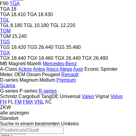
F90
TGA
TGA 18
TGA 18.410
TGA 18.430
TGL
TGL 8.180
TGL 10.180
TGL 12.220
TGM
TGM 15.240
TGS
TGS 18.420
TGS 26.440
TGS 35.480
TGX
TGX 18.440
TGX 18.460
TGX 26.440
TGX 26.480
MB
Magneti Marelli
Mercedes-Benz
A-Class
Actros
Antos
Arocs
Atego
Axor
Econic
Sprinter
Metec
OEM
Osram
Peugeot
Renault
D-series
Magnum
Midlum
Premium
Scania
G-series
P-series
R-series
Schmitz Cargobull
TangDE
Universal
Valeo
Vignal
Volvo
FH
FL
FM
FMX
VNL
XC
ZKW
alle anzeigen
Standort
Suche in einem bestimmten Umkreis