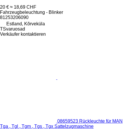
20 €
≈ 18,69 CHF
Fahrzeugbeleuchtung - Blinker
81253206090
Estland, Kõrveküla
TSvaruosad
Verkäufer kontaktieren
08659523 Rückleuchte für MAN
Tga , Tgl , Tgm , Tgs , Tgx Sattelzugmaschine