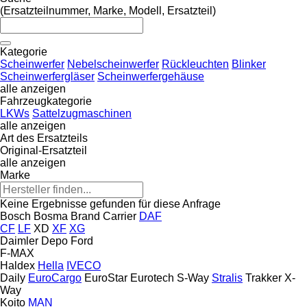
(Ersatzteilnummer, Marke, Modell, Ersatzteil)
Kategorie
Scheinwerfer
Nebelscheinwerfer
Rückleuchten
Blinker
Scheinwerfergläser
Scheinwerfergehäuse
alle anzeigen
Fahrzeugkategorie
LKWs
Sattelzugmaschinen
alle anzeigen
Art des Ersatzteils
Original-Ersatzteil
alle anzeigen
Marke
Keine Ergebnisse gefunden für diese Anfrage
Bosch
Bosma
Brand
Carrier
DAF
CF
LF
XD
XF
XG
Daimler
Depo
Ford
F-MAX
Haldex
Hella
IVECO
Daily
EuroCargo
EuroStar
Eurotech
S-Way
Stralis
Trakker
X-
Way
Koito
MAN