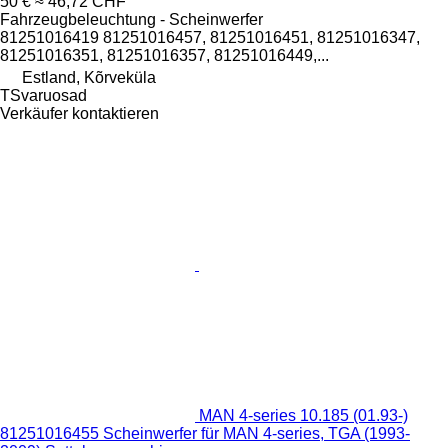
50 €
≈ 46,72 CHF
Fahrzeugbeleuchtung - Scheinwerfer
81251016419 81251016457, 81251016451, 81251016347,
81251016351, 81251016357, 81251016449,...
Estland, Kõrveküla
TSvaruosad
Verkäufer kontaktieren
MAN 4-series 10.185 (01.93-)
81251016455 Scheinwerfer für MAN 4-series, TGA (1993-