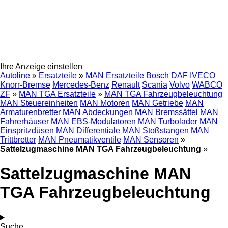
Ihre Anzeige einstellen
Autoline
»
Ersatzteile
»
MAN Ersatzteile
Bosch
DAF
IVECO
Knorr-Bremse
Mercedes-Benz
Renault
Scania
Volvo
WABCO
ZF
»
MAN TGA Ersatzteile
»
MAN TGA Fahrzeugbeleuchtung
MAN Steuereinheiten
MAN Motoren
MAN Getriebe
MAN
Armaturenbretter
MAN Abdeckungen
MAN Bremssättel
MAN
Fahrerhäuser
MAN EBS-Modulatoren
MAN Turbolader
MAN
Einspritzdüsen
MAN Differentiale
MAN Stoßstangen
MAN
Trittbretter
MAN Pneumatikventile
MAN Sensoren
»
Sattelzugmaschine MAN TGA Fahrzeugbeleuchtung
»
Sattelzugmaschine MAN
TGA Fahrzeugbeleuchtung
Suche