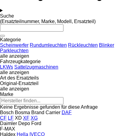
Suche
(Ersatzteilnummer, Marke, Modell, Ersatzteil)
Kategorie
Scheinwerfer
Rundumleuchten
Rückleuchten
Blinker
Parkleuchten
alle anzeigen
Fahrzeugkategorie
LKWs
Sattelzugmaschinen
alle anzeigen
Art des Ersatzteils
Original-Ersatzteil
alle anzeigen
Marke
Keine Ergebnisse gefunden für diese Anfrage
Bosch
Bosma
Brand
Carrier
DAF
CF
LF
XD
XF
XG
Daimler
Depo
Ford
F-MAX
Haldex
Hella
IVECO