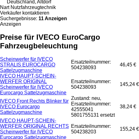
Deutschland, Altdorf
Nart Nutzfahrzeugtechnik
Verkäufer kontaktieren
Suchergebnisse:
11 Anzeigen
Anzeigen
Preise für IVECO EuroCargo
Fahrzeugbeleuchtung
Scheinwerfer für IVECO
Ersatzteilnummer:
STRALIS EUROCARGO
46,45 €
504238093
Sattelzugmaschine
IVECO HAUPT-SCHEIN-
WERFER ORIGINAL
Ersatzteilnummer:
145,24 €
Scheinwerfer für IVECO
504238093
Eurocargo Sattelzugmaschine
Zustand: neu,
IVECO Front Rechts Blinker für
Ersatzteilnummer:
IVECO Eurocargo
38,24 €
42555041
Sattelzugmaschine
5801755131 ersetzt
IVECO HAUPT-SCHEIN-
WERFER ORIGINAL RECHTS
Ersatzteilnummer:
155,24 €
Scheinwerfer für IVECO
504238203
Eurocargo Sattelzugmaschine