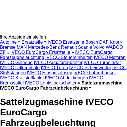
Ihre Anzeige einstellen
Autoline
»
Ersatzteile
»
IVECO Ersatzteile
Bosch
DAF
Knorr-
Bremse
MAN
Mercedes-Benz
Renault
Scania
Volvo
WABCO
ZF
»
IVECO EuroCargo Ersatzteile
»
IVECO EuroCargo
Fahrzeugbeleuchtung
IVECO Steuereinheiten
IVECO Motoren
IVECO Getriebe
IVECO Armaturenbretter
IVECO Turbolader
IVECO Differentiale
IVECO Türen
IVECO Scheinwerfer
IVECO
Stoßstangen
IVECO Einspritzdüsen
IVECO Fahrerhäuser
IVECO Kraftstofftanks
IVECO Abdeckungen
IVECO
Bremssättel
IVECO Lenkstockschalter
»
Sattelzugmaschine
IVECO EuroCargo Fahrzeugbeleuchtung
»
Sattelzugmaschine IVECO
EuroCargo
Fahrzeugbeleuchtung