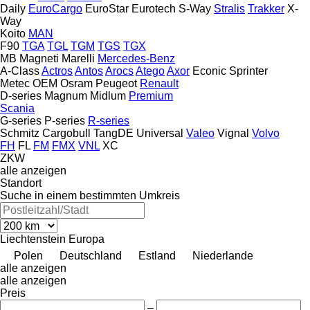
Daily
EuroCargo
EuroStar
Eurotech
S-Way
Stralis
Trakker
X-
Way
Koito
MAN
F90
TGA
TGL
TGM
TGS
TGX
MB
Magneti Marelli
Mercedes-Benz
A-Class
Actros
Antos
Arocs
Atego
Axor
Econic
Sprinter
Metec
OEM
Osram
Peugeot
Renault
D-series
Magnum
Midlum
Premium
Scania
G-series
P-series
R-series
Schmitz Cargobull
TangDE
Universal
Valeo
Vignal
Volvo
FH
FL
FM
FMX
VNL
XC
ZKW
alle anzeigen
Standort
Suche in einem bestimmten Umkreis
Liechtenstein
Europa
Polen
Deutschland
Estland
Niederlande
alle anzeigen
alle anzeigen
Preis
–