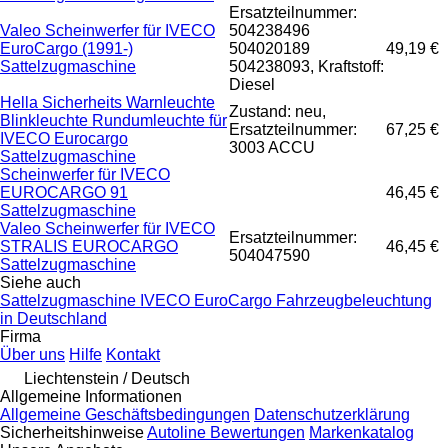
Ersatzteilnummer:
Valeo Scheinwerfer für IVECO
504238496
EuroCargo (1991-)
504020189
49,19 €
Sattelzugmaschine
504238093, Kraftstoff:
Diesel
Hella Sicherheits Warnleuchte
Zustand: neu,
Blinkleuchte Rundumleuchte für
Ersatzteilnummer:
67,25 €
IVECO Eurocargo
3003 ACCU
Sattelzugmaschine
Scheinwerfer für IVECO
EUROCARGO 91
46,45 €
Sattelzugmaschine
Valeo Scheinwerfer für IVECO
Ersatzteilnummer:
STRALIS EUROCARGO
46,45 €
504047590
Sattelzugmaschine
Siehe auch
Sattelzugmaschine IVECO EuroCargo Fahrzeugbeleuchtung
in Deutschland
Firma
Über uns
Hilfe
Kontakt
Liechtenstein / Deutsch
Allgemeine Informationen
Allgemeine Geschäftsbedingungen
Datenschutzerklärung
Sicherheitshinweise
Autoline Bewertungen
Markenkatalog