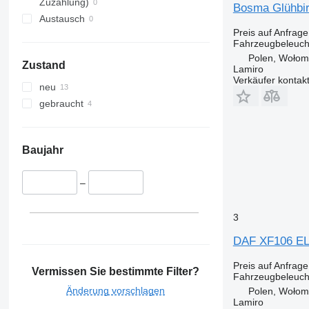
Zuzahlung)
Bosma Glühbi
Austausch
Preis auf Anfrage
Fahrzeugbeleuch
Polen, Wołom
Zustand
Lamiro
Verkäufer kontak
neu
gebraucht
Baujahr
–
3
DAF XF106 E
Preis auf Anfrage
Vermissen Sie bestimmte Filter?
Fahrzeugbeleuch
Änderung vorschlagen
Polen, Wołom
Lamiro