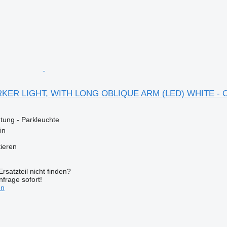
ER LIGHT, WITH LONG OBLIQUE ARM (LED) WHITE - OR
ung - Parkleuchte
in
tieren
rsatzteil nicht finden?
frage sofort!
en