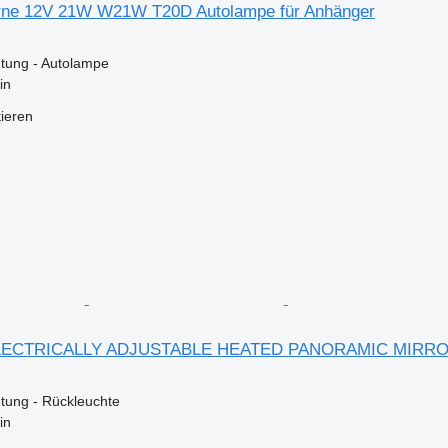
rne 12V 21W W21W T20D Autolampe für Anhänger
tung - Autolampe
in
tieren
LECTRICALLY ADJUSTABLE HEATED PANORAMIC MIRROR R
tung - Rückleuchte
in