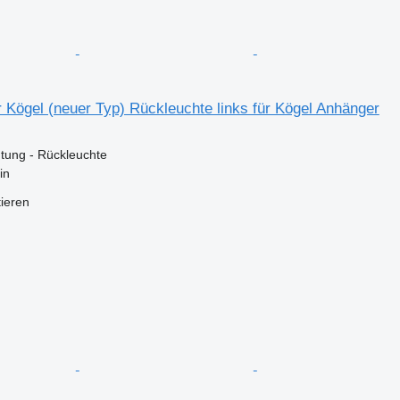
 Kögel (neuer Typ) Rückleuchte links für Kögel Anhänger
tung - Rückleuchte
in
tieren