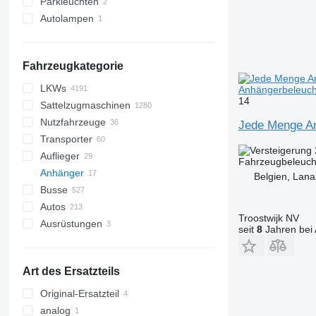
Parkleuchten
Autolampen
Fahrzeugkategorie
LKWs
Anhängerbeleuch
14
Sattelzugmaschinen
Nutzfahrzeuge
Jede Menge An
Transporter
Auflieger
Fahrzeugbeleuch
Anhänger
Belgien, Lan
Busse
Autos
Troostwijk NV
Ausrüstungen
seit
8
Jahren bei 
Ausrüstungen für LKW
Kühlaggregate
Art des Ersatzteils
Original-Ersatzteil
analog