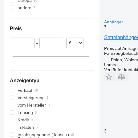
Europa
andere
Polen
Rumänien
Ukraine
Anhänger
Deutschland
7
Preis
Niederlande
Sattelanhänger
Belgien
–
Preis auf Anfrage
Fahrzeugbeleuch
Polen, Wołom
Lamiro
Verkäufer kontak
Anzeigentyp
Verkauf
Versteigerung
vom Hersteller
Leasing
Kredit
in Raten
3
Inzahlungnahme (Tausch mit