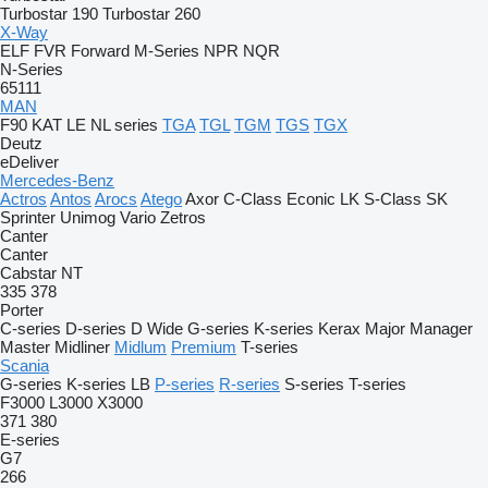
Turbostar 190
Turbostar 260
X-Way
ELF
FVR
Forward
M-Series
NPR
NQR
N-Series
65111
MAN
F90
KAT
LE
NL series
TGA
TGL
TGM
TGS
TGX
Deutz
eDeliver
Mercedes-Benz
Actros
Antos
Arocs
Atego
Axor
C-Class
Econic
LK
S-Class
SK
Sprinter
Unimog
Vario
Zetros
Canter
Canter
Cabstar
NT
335
378
Porter
C-series
D-series
D Wide
G-series
K-series
Kerax
Major
Manager
Master
Midliner
Midlum
Premium
T-series
Scania
G-series
K-series
LB
P-series
R-series
S-series
T-series
F3000
L3000
X3000
371
380
E-series
G7
266