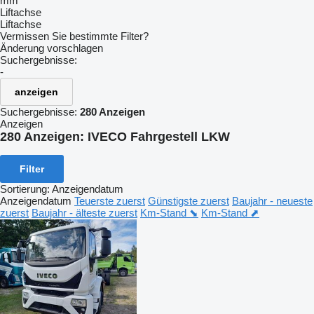
mm
Liftachse
Liftachse
Vermissen Sie bestimmte Filter?
Änderung vorschlagen
Suchergebnisse:
-
anzeigen
Suchergebnisse:
280 Anzeigen
Anzeigen
280 Anzeigen:
IVECO Fahrgestell LKW
Filter
Sortierung
:
Anzeigendatum
Anzeigendatum
Teuerste zuerst
Günstigste zuerst
Baujahr - neueste
zuerst
Baujahr - älteste zuerst
Km-Stand ⬊
Km-Stand ⬈