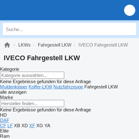
LKWs
Fahrgestell LKW
IVECO Fahrgestell LKW
IVECO Fahrgestell LKW
Kategorie
Keine Ergebnisse gefunden für diese Anfrage
Muldenkipper
Koffer-LKW
Nutzfahrzeuge
Fahrgestell LKW
alle anzeigen
Marke
Keine Ergebnisse gefunden für diese Anfrage
HD
DAF
CF
LF
XB
XD
XF
XG
YA
Elite
Ram