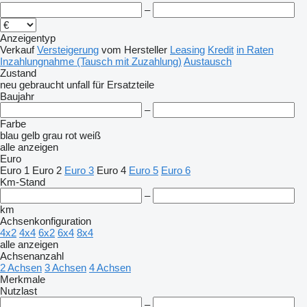
–
Anzeigentyp
Verkauf
Versteigerung
vom Hersteller
Leasing
Kredit
in Raten
Inzahlungnahme (Tausch mit Zuzahlung)
Austausch
Zustand
neu
gebraucht
unfall
für Ersatzteile
Baujahr
–
Farbe
blau
gelb
grau
rot
weiß
alle anzeigen
Euro
Euro 1
Euro 2
Euro 3
Euro 4
Euro 5
Euro 6
Km-Stand
–
km
Achsenkonfiguration
4x2
4x4
6x2
6x4
8x4
alle anzeigen
Achsenanzahl
2 Achsen
3 Achsen
4 Achsen
Merkmale
Nutzlast
–