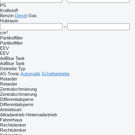
PS
Kraftstoff
Benzin
Diesel
Gas
Hubraum
–
cm³
Partikelfilter
Partikelfilter
EEV
EEV
AdBlue Tank
AdBlue Tank
Getriebe Typ
AS-Tronic
Automatik
Schaltgetriebe
Retarder
Retarder
Zentralschmierung
Zentralschmierung
Differentialsperre
Differentialsperre
Antriebsart
Allradantrieb
Hinterradantrieb
Fahrerhaus
Rechtslenker
Rechtslenker