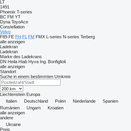
LT
1491
Phoenix
T-series
BC
FM
YT
Dyna
ToyoAce
Constellation
Volvo
F89
FE
FH
FL
FM
FMX
L-series
N-series
Terberg
alle anzeigen
Ladekran
Ladekran
Marke des Ladekrans
DN
Heila
Hiab
Hyva
Ing. Bonfiglioli
alle anzeigen
Standort
Suche in einem bestimmten Umkreis
Liechtenstein
Europa
Italien
Deutschland
Polen
Niederlande
Spanien
Rumänien
Ungarn
Kroatien
alle anzeigen
andere
Ukraine
Preis