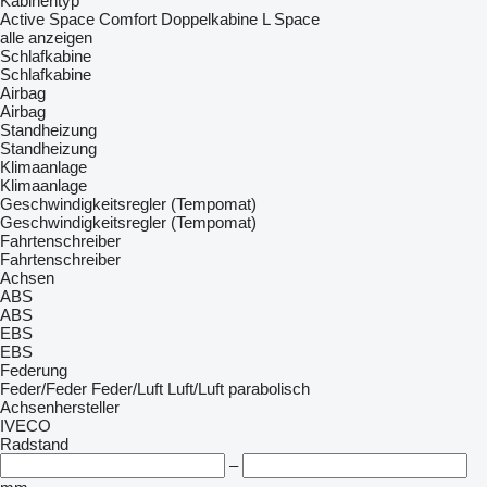
Kabinentyp
Active Space
Comfort
Doppelkabine
L
Space
alle anzeigen
Schlafkabine
Schlafkabine
Airbag
Airbag
Standheizung
Standheizung
Klimaanlage
Klimaanlage
Geschwindigkeitsregler (Tempomat)
Geschwindigkeitsregler (Tempomat)
Fahrtenschreiber
Fahrtenschreiber
Achsen
ABS
ABS
EBS
EBS
Federung
Feder/Feder
Feder/Luft
Luft/Luft
parabolisch
Achsenhersteller
IVECO
Radstand
–