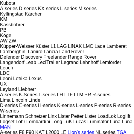
Kubota
A-series
D-series
KX-series
L-series
M-series
Kyllingstad
Kärcher
KM
Kässbohrer
PB
Kögel
AW
ZW
Küpper-Weisser
Küster
L1
LAG
LINAK
LMC
Lada
Lamberet
Lamborghini
Lamiro
Lancia
Land Rover
Defender
Discovery
Freelander
Range Rover
Langendorf
Leab
LeciTrailer
Legrand
Lehnhoff
Lemförder
Leoch
LDC
Leoni
Letrika
Lexus
UX
Leyland
Liebherr
A-series
K-Series
L-series
LH
LTF
LTM
PR
R-series
Lima
Lincoln
Linde
D-series
E-series
H-series
K-series
L-series
P-series
R-series
W-series
Linnemann Schnetzer
Linx
Lister Petter
Lister
LoadLok
Loglift
Logset
Lohr
Lombardini
Long
LuK
Lucas
Luminator
Luna
Luna
MAN
A-series
F8
F90
KAT
L2000
LE
Lion's series
NL series
TGA