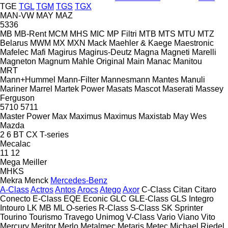
TGE
TGL
TGM
TGS
TGX
MAN-VW
MAY
MAZ
5336
MB
MB-Rent
MCM
MHS
MIC
MP Filtri
MTB
MTS
MTU
MTZ
Belarus
MWM
MX
MXN
Mack
Maehler & Kaege
Maestronic
Mafelec
Mafi
Magirus
Magirus-Deutz
Magna
Magneti Marelli
Magneton
Magnum
Mahle Original
Main
Manac
Manitou
MRT
Mann+Hummel
Mann-Filter
Mannesmann
Mantes
Manuli
Mariner
Marrel
Martek Power
Masats
Mascot
Maserati
Massey
Ferguson
5710
5711
Master Power
Max
Maximus
Maximus
Maxistab
May Wes
Mazda
2
6
BT
CX
T-series
Mecalac
11
12
Mega
Meiller
MHKS
Mekra
Menck
Mercedes-Benz
A-Class
Actros
Antos
Arocs
Atego
Axor
C-Class
Citan
Citaro
Conecto
E-Class
EQE
Econic
GLC
GLE-Class
GLS
Integro
Intouro
LK
MB
ML
O-series
R-Class
S-Class
SK
Sprinter
Tourino
Tourismo
Travego
Unimog
V-Class
Vario
Viano
Vito
Mercury
Meritor
Merlo
Metalmec
Metaris
Metec
Michael Riedel