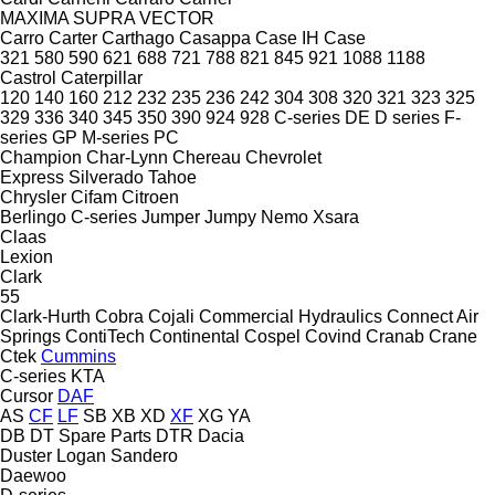
MAXIMA
SUPRA
VECTOR
Carro
Carter
Carthago
Casappa
Case IH
Case
321
580
590
621
688
721
788
821
845
921
1088
1188
Castrol
Caterpillar
120
140
160
212
232
235
236
242
304
308
320
321
323
325
329
336
340
345
350
390
924
928
C-series
DE
D series
F-
series
GP
M-series
PC
Champion
Char-Lynn
Chereau
Chevrolet
Express
Silverado
Tahoe
Chrysler
Cifam
Citroen
Berlingo
C-series
Jumper
Jumpy
Nemo
Xsara
Claas
Lexion
Clark
55
Clark-Hurth
Cobra
Cojali
Commercial Hydraulics
Connect Air
Springs
ContiTech
Continental
Cospel
Covind
Cranab
Crane
Ctek
Cummins
C-series
KTA
Cursor
DAF
AS
CF
LF
SB
XB
XD
XF
XG
YA
DB
DT Spare Parts
DTR
Dacia
Duster
Logan
Sandero
Daewoo