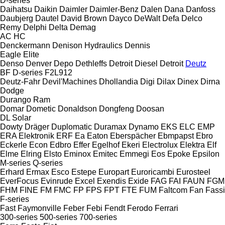
D-series
Daihatsu
Daikin
Daimler
Daimler-Benz
Dalen
Dana
Danfoss
Daubjerg
Dautel
David Brown
Dayco
DeWalt
Defa
Delco
Remy
Delphi
Delta
Demag
AC
HC
Denckermann
Denison Hydraulics
Dennis
Eagle
Elite
Denso
Denver
Depo
Dethleffs
Detroit Diesel
Detroit
Deutz
BF
D-series
F2L912
Deutz-Fahr
Devil'Machines
Dhollandia
Digi
Dilax
Dinex
Dirna
Dodge
Durango
Ram
Domar
Dometic
Donaldson
Dongfeng
Doosan
DL
Solar
Dowty
Dräger
Duplomatic
Duramax
Dynamo
EKS
ELC
EMP
ERA Elektronik
ERF
Ea
Eaton
Eberspächer
Ebmpapst
Ebro
Eckerle
Econ
Edbro
Effer
Egelhof
Ekeri
Electrolux
Elektra
Elf
Elme
Elring
Elsto
Eminox
Emitec
Emmegi
Eos
Epoke
Epsilon
M-series
Q-series
Erhard
Ermax
Esco
Estepe
Europart
Euroricambi
Eurosteel
EverFocus
Evinrude
Excel
Exendis
Exide
FAG
FAI
FAUN
FGM
FHM
FINE
FM
FMC
FP
FPS
FPT
FTE
FUM
Faltcom
Fan
Fassi
F-series
Fast
Faymonville
Feber
Febi
Fendt
Ferodo
Ferrari
300-series
500-series
700-series