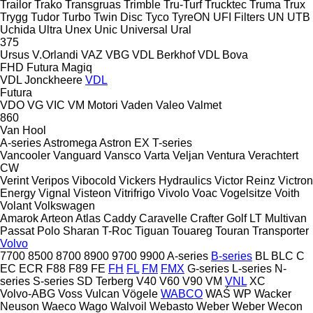
Trailor
Trako
Transgruas
Trimble
Tru-Turf
Trucktec
Truma
Trux
Trygg
Tudor
Turbo
Twin Disc
Tyco
TyreON
UFI Filters
UN
UTB
Uchida
Ultra
Unex
Unic
Universal
Ural
375
Ursus
V.Orlandi
VAZ
VBG
VDL Berkhof
VDL Bova
FHD
Futura
Magiq
VDL Jonckheere
VDL
Futura
VDO
VG
VIC
VM Motori
Vaden
Valeo
Valmet
860
Van Hool
A-series
Astromega
Astron
EX
T-series
Vancooler
Vanguard
Vansco
Varta
Veljan
Ventura
Verachtert
CW
Verint
Veripos
Vibocold
Vickers Hydraulics
Victor Reinz
Victron
Energy
Vignal
Visteon
Vitrifrigo
Vivolo
Voac
Vogelsitze
Voith
Volant
Volkswagen
Amarok
Arteon
Atlas
Caddy
Caravelle
Crafter
Golf
LT
Multivan
Passat
Polo
Sharan
T-Roc
Tiguan
Touareg
Touran
Transporter
Volvo
7700
8500
8700
8900
9700
9900
A-series
B-series
BL
BLC
C
EC
ECR
F88
F89
FE
FH
FL
FM
FMX
G-series
L-series
N-
series
S-series
SD
Terberg
V40
V60
V90
VM
VNL
XC
Volvo-ABG
Voss
Vulcan
Vögele
WABCO
WAŚ
WP
Wacker
Neuson
Waeco
Wago
Walvoil
Webasto
Weber
Weber
Wecon