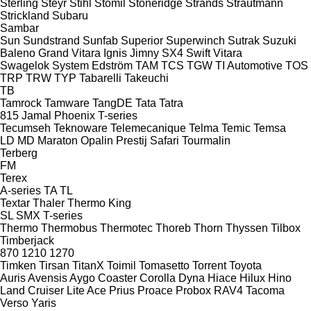
Sterling
Steyr
Stihl
Stomil
Stoneridge
Strands
Strautmann
Strickland
Subaru
Sambar
Sun
Sundstrand
Sunfab
Superior
Superwinch
Sutrak
Suzuki
Baleno
Grand Vitara
Ignis
Jimny
SX4
Swift
Vitara
Swagelok
System Edström
TAM
TCS
TGW
TI Automotive
TOS
TRP
TRW
TYP
Tabarelli
Takeuchi
TB
Tamrock
Tamware
TangDE
Tata
Tatra
815
Jamal
Phoenix
T-series
Tecumseh
Teknoware
Telemecanique
Telma
Temic
Temsa
LD
MD
Maraton
Opalin
Prestij
Safari
Tourmalin
Terberg
FM
Terex
A-series
TA
TL
Textar
Thaler
Thermo King
SL
SMX
T-series
Thermo
Thermobus
Thermotec
Thoreb
Thorn
Thyssen
Tilbox
Timberjack
870
1210
1270
Timken
Tirsan
TitanX
Toimil
Tomasetto
Torrent
Toyota
Auris
Avensis
Aygo
Coaster
Corolla
Dyna
Hiace
Hilux
Hino
Land Cruiser
Lite Ace
Prius
Proace
Probox
RAV4
Tacoma
Verso
Yaris