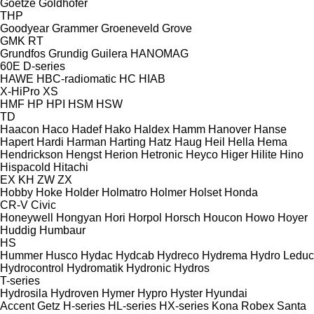
Goetze
Goldhofer
THP
Goodyear
Grammer
Groeneveld
Grove
GMK
RT
Grundfos
Grundig
Guilera
HANOMAG
60E
D-series
HAWE
HBC-radiomatic
HC
HIAB
X-HiPro
XS
HMF
HP
HPI
HSM
HSW
TD
Haacon
Haco
Hadef
Hako
Haldex
Hamm
Hanover
Hanse
Hapert
Hardi
Harman
Harting
Hatz
Haug
Heil
Hella
Hema
Hendrickson
Hengst
Herion
Hetronic
Heyco
Higer
Hilite
Hino
Hispacold
Hitachi
EX
KH
ZW
ZX
Hobby
Hoke
Holder
Holmatro
Holmer
Holset
Honda
CR-V
Civic
Honeywell
Hongyan
Hori
Horpol
Horsch
Houcon
Howo
Hoyer
Huddig
Humbaur
HS
Hummer
Husco
Hydac
Hydcab
Hydreco
Hydrema
Hydro Leduc
Hydrocontrol
Hydromatik
Hydronic
Hydros
T-series
Hydrosila
Hydroven
Hymer
Hypro
Hyster
Hyundai
Accent
Getz
H-series
HL-series
HX-series
Kona
Robex
Santa