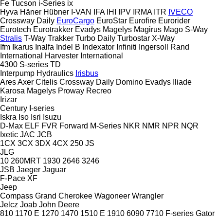
Fe
Tucson
i-Series
ix
Hyva
Häner
Hübner
I-VAN
IFA
IHI
IPV
IRMA
ITR
IVECO
Crossway
Daily
EuroCargo
EuroStar
Eurofire
Eurorider
Eurotech
Eurotrakker
Evadys
Magelys
Magirus
Mago
S-Way
Stralis
T-Way
Trakker
Turbo Daily
Turbostar
X-Way
Ifm
Ikarus
Inalfa
Indel B
Indexator
Infiniti
Ingersoll Rand
International Harvester
International
4300
S-series
TD
Interpump Hydraulics
Irisbus
Ares
Axer
Citelis
Crossway
Daily
Domino
Evadys
Iliade
Karosa
Magelys
Proway
Recreo
Irizar
Century
I-series
Iskra
Iso
Isri
Isuzu
D-Max
ELF
FVR
Forward
M-Series
NKR
NMR
NPR
NQR
Ixetic
JAC
JCB
1CX
3CX
3DX
4CX
250
JS
JLG
10
260MRT
1930
2646
3246
JSB
Jaeger
Jaguar
F-Pace
XF
Jeep
Compass
Grand Cherokee
Wagoneer
Wrangler
Jelcz
Joab
John Deere
810
1170 E
1270
1470
1510 E
1910
6090
7710
F-series
Gator