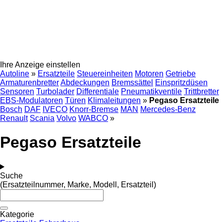
Ihre Anzeige einstellen
Autoline
»
Ersatzteile
Steuereinheiten
Motoren
Getriebe
Armaturenbretter
Abdeckungen
Bremssättel
Einspritzdüsen
Sensoren
Turbolader
Differentiale
Pneumatikventile
Trittbretter
EBS-Modulatoren
Türen
Klimaleitungen
»
Pegaso Ersatzteile
Bosch
DAF
IVECO
Knorr-Bremse
MAN
Mercedes-Benz
Renault
Scania
Volvo
WABCO
»
Pegaso Ersatzteile
Suche
(Ersatzteilnummer, Marke, Modell, Ersatzteil)
Kategorie