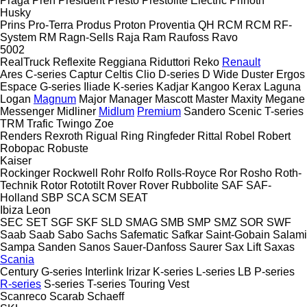
Praga
Preh
President
Presto
Prestolite Electric
Prinoth
Husky
Prins
Pro-Terra
Produs
Proton
Proventia
QH
RCM
RCM
RF-
System
RM
Ragn-Sells
Raja
Ram
Raufoss
Ravo
5002
RealTruck
Reflexite
Reggiana Riduttori
Reko
Renault
Ares
C-series
Captur
Celtis
Clio
D-series
D Wide
Duster
Ergos
Espace
G-series
Iliade
K-series
Kadjar
Kangoo
Kerax
Laguna
Logan
Magnum
Major
Manager
Mascott
Master
Maxity
Megane
Messenger
Midliner
Midlum
Premium
Sandero
Scenic
T-series
TRM
Trafic
Twingo
Zoe
Renders
Rexroth
Rigual
Ring
Ringfeder
Rittal
Robel
Robert
Robopac
Robuste
Kaiser
Rockinger
Rockwell
Rohr
Rolfo
Rolls-Royce
Ror
Rosho
Roth-
Technik
Rotor
Rototilt
Rover
Rover
Rubbolite
SAF
SAF-
Holland
SBP
SCA
SCM
SEAT
Ibiza
Leon
SEC
SET
SGF
SKF
SLD
SMAG
SMB
SMP
SMZ
SOR
SWF
Saab
Saab
Sabo
Sachs
Safematic
Safkar
Saint-Gobain
Salami
Sampa
Sanden
Sanos
Sauer-Danfoss
Saurer
Sax Lift
Saxas
Scania
Century
G-series
Interlink
Irizar
K-series
L-series
LB
P-series
R-series
S-series
T-series
Touring
Vest
Scanreco
Scarab
Schaeff