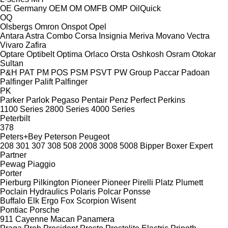
OE Germany
OEM
OM
OMFB
OMP
OilQuick
OQ
Olsbergs
Omron
Onspot
Opel
Antara
Astra
Combo
Corsa
Insignia
Meriva
Movano
Vectra
Vivaro
Zafira
Optare
Optibelt
Optima
Orlaco
Orsta
Oshkosh
Osram
Otokar
Sultan
P&H
PAT
PM
POS
PSM
PSVT
PW Group
Paccar
Padoan
Palfinger Palift
Palfinger
PK
Parker
Parlok
Pegaso
Pentair
Penz
Perfect
Perkins
1100 Series
2800 Series
4000 Series
Peterbilt
378
Peters+Bey
Peterson
Peugeot
208
301
307
308
508
2008
3008
5008
Bipper
Boxer
Expert
Partner
Pewag
Piaggio
Porter
Pierburg
Pilkington
Pioneer
Pioneer
Pirelli
Platz
Plumett
Poclain Hydraulics
Polaris
Polcar
Ponsse
Buffalo
Elk
Ergo
Fox
Scorpion
Wisent
Pontiac
Porsche
911
Cayenne
Macan
Panamera