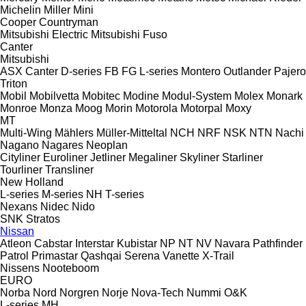
Michelin
Miller
Mini
Cooper
Countryman
Mitsubishi Electric
Mitsubishi Fuso
Canter
Mitsubishi
ASX
Canter
D-series
FB
FG
L-series
Montero
Outlander
Pajero
Triton
Mobil
Mobilvetta
Mobitec
Modine
Modul-System
Molex
Monark
Monroe
Monza
Moog
Morin
Motorola
Motorpal
Moxy
MT
Multi-Wing
Mählers
Müller-Mitteltal
NCH
NRF
NSK
NTN
Nachi
Nagano
Nagares
Neoplan
Cityliner
Euroliner
Jetliner
Megaliner
Skyliner
Starliner
Tourliner
Transliner
New Holland
L-series
M-series
NH
T-series
Nexans
Nidec
Nido
SNK
Stratos
Nissan
Atleon
Cabstar
Interstar
Kubistar
NP
NT
NV
Navara
Pathfinder
Patrol
Primastar
Qashqai
Serena
Vanette
X-Trail
Nissens
Nooteboom
EURO
Norba
Nord
Norgren
Norje
Nova-Tech
Nummi
O&K
L-series
MH