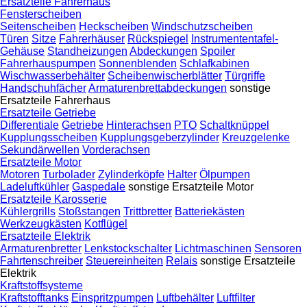
Ersatzteile Fahrerhaus
Fensterscheiben
Seitenscheiben
Heckscheiben
Windschutzscheiben
Türen
Sitze
Fahrerhäuser
Rückspiegel
Instrumententafel-
Gehäuse
Standheizungen
Abdeckungen
Spoiler
Fahrerhauspumpen
Sonnenblenden
Schlafkabinen
Wischwasserbehälter
Scheibenwischerblätter
Türgriffe
Handschuhfächer
Armaturenbrettabdeckungen
sonstige
Ersatzteile Fahrerhaus
Ersatzteile Getriebe
Differentiale
Getriebe
Hinterachsen
PTO
Schaltknüppel
Kupplungsscheiben
Kupplungsgeberzylinder
Kreuzgelenke
Sekundärwellen
Vorderachsen
Ersatzteile Motor
Motoren
Turbolader
Zylinderköpfe
Halter
Ölpumpen
Ladeluftkühler
Gaspedale
sonstige Ersatzteile Motor
Ersatzteile Karosserie
Kühlergrills
Stoßstangen
Trittbretter
Batteriekästen
Werkzeugkästen
Kotflügel
Ersatzteile Elektrik
Armaturenbretter
Lenkstockschalter
Lichtmaschinen
Sensoren
Fahrtenschreiber
Steuereinheiten
Relais
sonstige Ersatzteile
Elektrik
Kraftstoffsysteme
Kraftstofftanks
Einspritzpumpen
Luftbehälter
Luftfilter