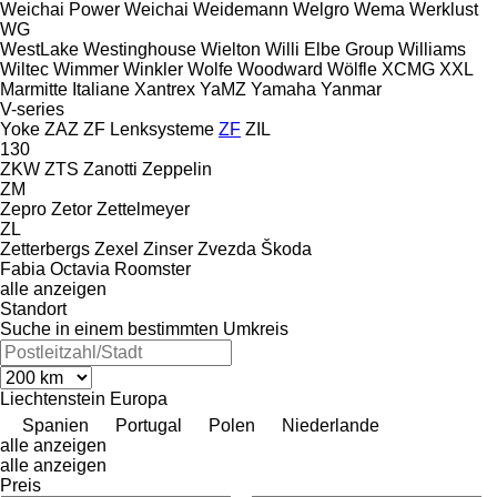
Weichai Power
Weichai
Weidemann
Welgro
Wema
Werklust
WG
WestLake
Westinghouse
Wielton
Willi Elbe Group
Williams
Wiltec
Wimmer
Winkler
Wolfe
Woodward
Wölfle
XCMG
XXL
Marmitte Italiane
Xantrex
YaMZ
Yamaha
Yanmar
V-series
Yoke
ZAZ
ZF Lenksysteme
ZF
ZIL
130
ZKW
ZTS
Zanotti
Zeppelin
ZM
Zepro
Zetor
Zettelmeyer
ZL
Zetterbergs
Zexel
Zinser
Zvezda
Škoda
Fabia
Octavia
Roomster
alle anzeigen
Standort
Suche in einem bestimmten Umkreis
Liechtenstein
Europa
Spanien
Portugal
Polen
Niederlande
alle anzeigen
alle anzeigen
Preis