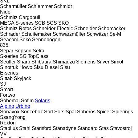
SKL
Scharmüller
Schlemmer
Schmidt
Nido
Schmitz Cargobull
MEGA
S-series
SCB
SCS
SKO
Schmitz Rotos
Schneider Electric
Schneider
Schomäcker
Schrader
Schuitemaker
Schwarzmüller
Schwitzer
Se-M
Seacom
Seko
Sennebogen
835
Separ
Sepson
Setra
S-series
SG
TopClass
Seuffer
Sharp
Shibaura
Shimadzu
Siemens
Silver
Simol
Sinotruk Howo
Sisu Diesel
Sisu
E-series
Sittab
Skyjack
SJ
Smart
Fortwo
Sobemai
Sofim
Solaris
Alpino
Urbino
Sonavox
Sonceboz
Sorl
Sors
Spal
Spheros
Spicer
Spierings
SsangYong
Rexton
Stabilus
Stahl
Stamford
Stanadyne
Standard
Stas
Stavostroj
VV