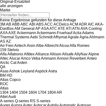
Original-Ersatzteil
alle anzeigen
Marke
Keine Ergebnisse gefunden für diese Anfrage
3M
AB
ABB
ABC
ABI
ABS
ACC
ACDelco
ACM
ADR
AIC
AKA-
DanBox
AM General
AP
ASA
ATC
ATE
ATI
ATN
AVA Cooling
AXA
AXE
Ackermann
Ackermann-Fruehauf
Actia
Adams
Thermal Systems
Aebi Schmidt
Afhymat
Agrale
Agria
Ahlmann
AS
AZ
Air Fren
Airtech
Aisin
Albe
Albrecht
Alcoa
Alfa Romeo
159
Stelvio
Alfa
Alfatronix
Alfdex
Alliance
Allison
Allsafe
AllyNav
Alpine
Altec
Alucar
Amco Veba
Ammann
Annovi Reverberi
Anteo
Arctic Cat
Arden
QA
Asas
Ashok Leyland
Aspöck
Astra
BM
HD
Atlas Copco
ROC
Atlas
1304
1404
1504
1604
1704
1804
AR
Atlet
Audi
A-series
Q-series
RS
S-series
Auger
Aurora
Autec
Autocar
Autoliv
Automatic
Autosan