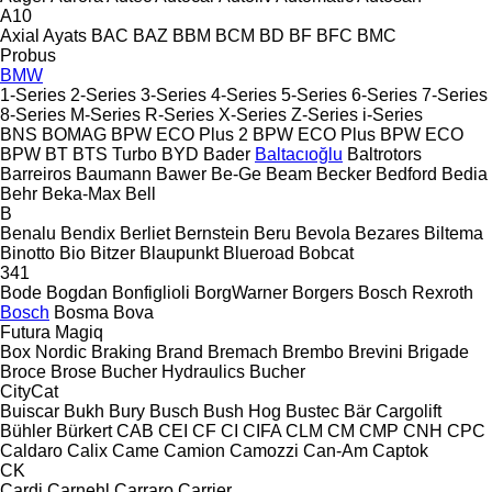
A10
Axial
Ayats
BAC
BAZ
BBM
BCM
BD
BF
BFC
BMC
Probus
BMW
1-Series
2-Series
3-Series
4-Series
5-Series
6-Series
7-Series
8-Series
M-Series
R-Series
X-Series
Z-Series
i-Series
BNS
BOMAG
BPW ECO Plus 2
BPW ECO Plus
BPW ECO
BPW
BT
BTS Turbo
BYD
Bader
Baltacıoğlu
Baltrotors
Barreiros
Baumann
Bawer
Be-Ge
Beam
Becker
Bedford
Bedia
Behr
Beka-Max
Bell
B
Benalu
Bendix
Berliet
Bernstein
Beru
Bevola
Bezares
Biltema
Binotto
Bio
Bitzer
Blaupunkt
Blueroad
Bobcat
341
Bode
Bogdan
Bonfiglioli
BorgWarner
Borgers
Bosch Rexroth
Bosch
Bosma
Bova
Futura
Magiq
Box Nordic
Braking
Brand
Bremach
Brembo
Brevini
Brigade
Broce
Brose
Bucher Hydraulics
Bucher
CityCat
Buiscar
Bukh
Bury
Busch
Bush Hog
Bustec
Bär Cargolift
Bühler
Bürkert
CAB
CEI
CF
CI
CIFA
CLM
CM
CMP
CNH
CPC
Caldaro
Calix
Came
Camion
Camozzi
Can-Am
Captok
CK
Cardi
Carnehl
Carraro
Carrier