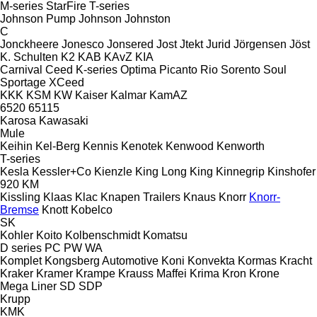
M-series
StarFire
T-series
Johnson Pump
Johnson
Johnston
C
Jonckheere
Jonesco
Jonsered
Jost
Jtekt
Jurid
Jörgensen
Jöst
K. Schulten
K2
KAB
KAvZ
KIA
Carnival
Ceed
K-series
Optima
Picanto
Rio
Sorento
Soul
Sportage
XCeed
KKK
KSM
KW
Kaiser
Kalmar
KamAZ
6520
65115
Karosa
Kawasaki
Mule
Keihin
Kel-Berg
Kennis
Kenotek
Kenwood
Kenworth
T-series
Kesla
Kessler+Co
Kienzle
King Long
King
Kinnegrip
Kinshofer
920
KM
Kissling
Klaas
Klac
Knapen Trailers
Knaus
Knorr
Knorr-
Bremse
Knott
Kobelco
SK
Kohler
Koito
Kolbenschmidt
Komatsu
D series
PC
PW
WA
Komplet
Kongsberg Automotive
Koni
Konvekta
Kormas
Kracht
Kraker
Kramer
Krampe
Krauss Maffei
Krima
Kron
Krone
Mega Liner
SD
SDP
Krupp
KMK