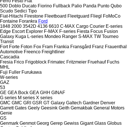
Ferro
Festo
Fiat
500
Doblo
Ducato
Fiorino
Fullback
Palio
Panda
Punto
Qubo
Scudo
Sedici
Tipo
Fiat-Hitachi
Firestone
Fleetboard
Fleetguard
Fliegl
FoMoCo
Fontaine
Forankra
Ford
1848
2000
3542D
4136
6610
C-MAX
Cargo
Courier
E-series
Edge
Escort
Explorer
F-MAX
F-series
Fiesta
Focus
Fusion
Galaxy
Kuga
L-series
Mondeo
Ranger
S-MAX
TW
Tourneo
Transit
Fort
Forte
Foton
Fox
Fram
Frankia
Fransgård
Franz
Frauenthal
Automotive
Freenco
Freightliner
Cascadia
Fresia
Frico
Frigoblock
Frimatec
Fritzmeier
Fruehauf
Fuchs
MHL
Fuji
Fuller
Furukawa
W-series
GAZ
53
GE
GEA Bock
GEA
GHH
GINAF
G series
M series
X series
GMC
GMC
GRI
GSR
GT
Galaxy
Galtech
Gardner Denver
Garrett
Gates
Geely
Geesink
Geith
Gemakbak
General Motors
Genie
GS
Genmark
Genmot
Georg
Gerep
Gewiss
Gigant
Glass
Globus