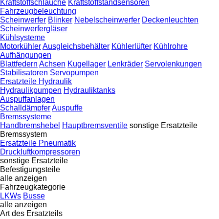
Kraftstoffschläuche
Kraftstoffstandsensoren
Fahrzeugbeleuchtung
Scheinwerfer
Blinker
Nebelscheinwerfer
Deckenleuchten
Scheinwerfergläser
Kühlsysteme
Motorkühler
Ausgleichsbehälter
Kühlerlüfter
Kühlrohre
Aufhängungen
Blattfedern
Achsen
Kugellager
Lenkräder
Servolenkungen
Stabilisatoren
Servopumpen
Ersatzteile Hydraulik
Hydraulikpumpen
Hydrauliktanks
Auspuffanlagen
Schalldämpfer
Auspuffe
Bremssysteme
Handbremshebel
Hauptbremsventile
sonstige Ersatzteile
Bremssystem
Ersatzteile Pneumatik
Druckluftkompressoren
sonstige Ersatzteile
Befestigungsteile
alle anzeigen
Fahrzeugkategorie
LKWs
Busse
alle anzeigen
Art des Ersatzteils