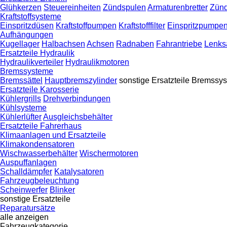
Glühkerzen
Steuereinheiten
Zündspulen
Armaturenbretter
Zünd
Kraftstoffsysteme
Einspritzdüsen
Kraftstoffpumpen
Kraftstofffilter
Einspritzpumpe
Aufhängungen
Kugellager
Halbachsen
Achsen
Radnaben
Fahrantriebe
Lenks
Ersatzteile Hydraulik
Hydraulikverteiler
Hydraulikmotoren
Bremssysteme
Bremssättel
Hauptbremszylinder
sonstige Ersatzteile Bremssy
Ersatzteile Karosserie
Kühlergrills
Drehverbindungen
Kühlsysteme
Kühlerlüfter
Ausgleichsbehälter
Ersatzteile Fahrerhaus
Klimaanlagen und Ersatzteile
Klimakondensatoren
Wischwasserbehälter
Wischermotoren
Auspuffanlagen
Schalldämpfer
Katalysatoren
Fahrzeugbeleuchtung
Scheinwerfer
Blinker
sonstige Ersatzteile
Reparatursätze
alle anzeigen
Fahrzeugkategorie