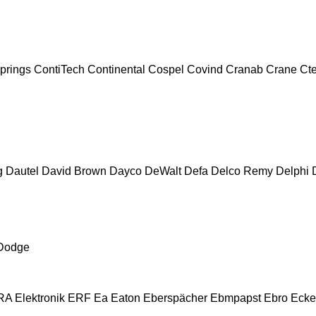
prings
ContiTech
Continental
Cospel
Covind
Cranab
Crane
Ct
g
Dautel
David Brown
Dayco
DeWalt
Defa
Delco Remy
Delphi
Dodge
A Elektronik
ERF
Ea
Eaton
Eberspächer
Ebmpapst
Ebro
Ecke