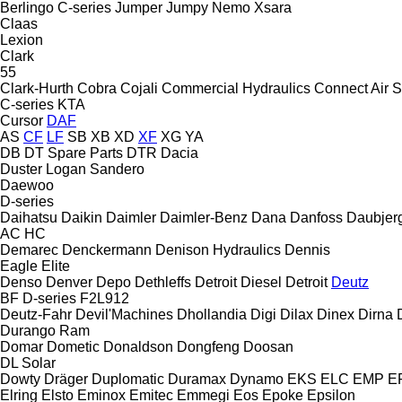
Berlingo
C-series
Jumper
Jumpy
Nemo
Xsara
Claas
Lexion
Clark
55
Clark-Hurth
Cobra
Cojali
Commercial Hydraulics
Connect Air S
C-series
KTA
Cursor
DAF
AS
CF
LF
SB
XB
XD
XF
XG
YA
DB
DT Spare Parts
DTR
Dacia
Duster
Logan
Sandero
Daewoo
D-series
Daihatsu
Daikin
Daimler
Daimler-Benz
Dana
Danfoss
Daubjer
AC
HC
Demarec
Denckermann
Denison Hydraulics
Dennis
Eagle
Elite
Denso
Denver
Depo
Dethleffs
Detroit Diesel
Detroit
Deutz
BF
D-series
F2L912
Deutz-Fahr
Devil'Machines
Dhollandia
Digi
Dilax
Dinex
Dirna
Durango
Ram
Domar
Dometic
Donaldson
Dongfeng
Doosan
DL
Solar
Dowty
Dräger
Duplomatic
Duramax
Dynamo
EKS
ELC
EMP
ER
Elring
Elsto
Eminox
Emitec
Emmegi
Eos
Epoke
Epsilon