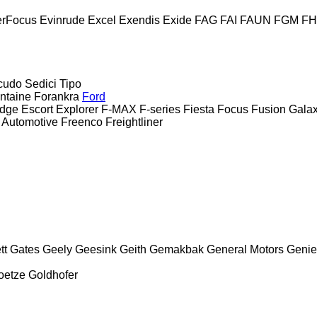
erFocus
Evinrude
Excel
Exendis
Exide
FAG
FAI
FAUN
FGM
F
cudo
Sedici
Tipo
ntaine
Forankra
Ford
dge
Escort
Explorer
F-MAX
F-series
Fiesta
Focus
Fusion
Gala
 Automotive
Freenco
Freightliner
tt
Gates
Geely
Geesink
Geith
Gemakbak
General Motors
Genie
oetze
Goldhofer