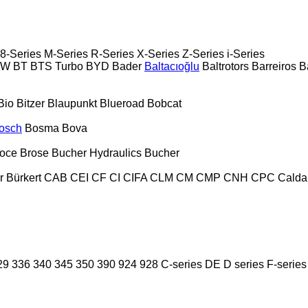
8-Series
M-Series
R-Series
X-Series
Z-Series
i-Series
PW
BT
BTS Turbo
BYD
Bader
Baltacıoğlu
Baltrotors
Barreiros
B
Bio
Bitzer
Blaupunkt
Blueroad
Bobcat
osch
Bosma
Bova
oce
Brose
Bucher Hydraulics
Bucher
r
Bürkert
CAB
CEI
CF
CI
CIFA
CLM
CM
CMP
CNH
CPC
Calda
29
336
340
345
350
390
924
928
C-series
DE
D series
F-series