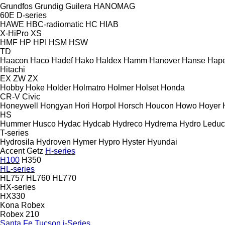
Grundfos
Grundig
Guilera
HANOMAG
60E
D-series
HAWE
HBC-radiomatic
HC
HIAB
X-HiPro
XS
HMF
HP
HPI
HSM
HSW
TD
Haacon
Haco
Hadef
Hako
Haldex
Hamm
Hanover
Hanse
Hape
Hitachi
EX
ZW
ZX
Hobby
Hoke
Holder
Holmatro
Holmer
Holset
Honda
CR-V
Civic
Honeywell
Hongyan
Hori
Horpol
Horsch
Houcon
Howo
Hoyer
HS
Hummer
Husco
Hydac
Hydcab
Hydreco
Hydrema
Hydro Leduc
T-series
Hydrosila
Hydroven
Hymer
Hypro
Hyster
Hyundai
Accent
Getz
H-series
H100
H350
HL-series
HL757
HL760
HL770
HX-series
HX330
Kona
Robex
Robex 210
Santa Fe
Tucson
i-Series