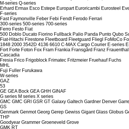
M-series
Q-series
Erhard
Ermax
Esco
Estepe
Europart
Euroricambi
Eurosteel
Ev
F-series
Fast
Faymonville
Feber
Febi
Fendt
Ferodo
Ferrari
300-series
500-series
700-series
Ferro
Festo
Fiat
500
Doblo
Ducato
Fiorino
Fullback
Palio
Panda
Punto
Qubo
S
Fiat-Hitachi
Firestone
Fleetboard
Fleetguard
Fliegl
FoMoCo
Fo
1848
2000
3542D
4136
6610
C-MAX
Cargo
Courier
E-series
E
Fort
Forte
Foton
Fox
Fram
Frankia
Fransgård
Franz
Frauenthal
Cascadia
Fresia
Frico
Frigoblock
Frimatec
Fritzmeier
Fruehauf
Fuchs
MHL
Fuji
Fuller
Furukawa
W-series
GAZ
53
GE
GEA Bock
GEA
GHH
GINAF
G series
M series
X series
GMC
GMC
GRI
GSR
GT
Galaxy
Galtech
Gardner Denver
Garre
GS
Genmark
Genmot
Georg
Gerep
Gewiss
Gigant
Glass
Globus
G
THP
Goodyear
Grammer
Groeneveld
Grove
GMK
RT