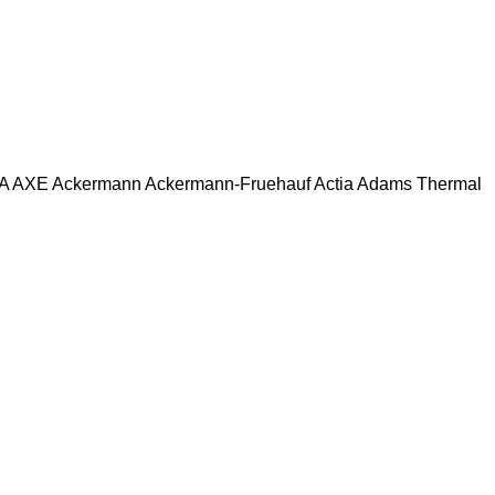
A
AXE
Ackermann
Ackermann-Fruehauf
Actia
Adams Thermal