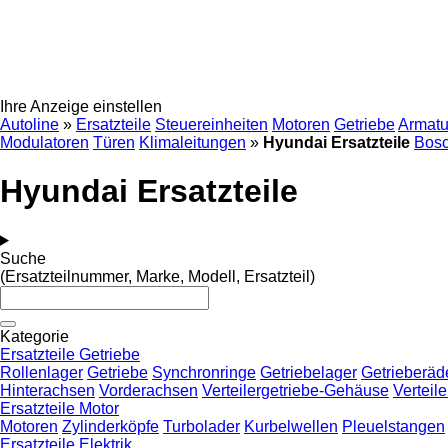
Ihre Anzeige einstellen
Autoline
»
Ersatzteile
Steuereinheiten
Motoren
Getriebe
Armatu
Modulatoren
Türen
Klimaleitungen
»
Hyundai Ersatzteile
Bos
Hyundai Ersatzteile
Suche
(Ersatzteilnummer, Marke, Modell, Ersatzteil)
Kategorie
Ersatzteile Getriebe
Rollenlager
Getriebe
Synchronringe
Getriebelager
Getrieberäd
Hinterachsen
Vorderachsen
Verteilergetriebe-Gehäuse
Verteil
Ersatzteile Motor
Motoren
Zylinderköpfe
Turbolader
Kurbelwellen
Pleuelstangen
Ersatzteile Elektrik