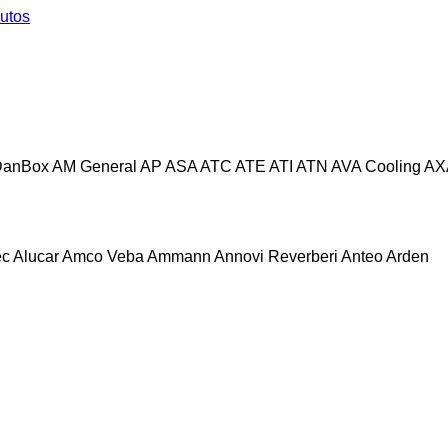
utos
DanBox
AM General
AP
ASA
ATC
ATE
ATI
ATN
AVA Cooling
AX
ec
Alucar
Amco Veba
Ammann
Annovi Reverberi
Anteo
Arden