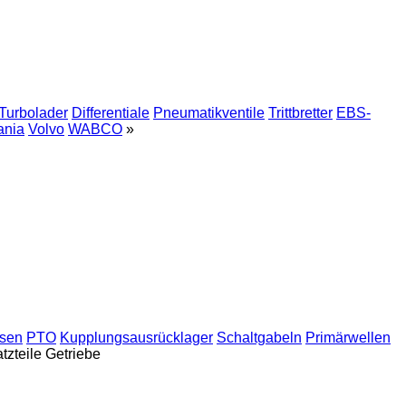
Turbolader
Differentiale
Pneumatikventile
Trittbretter
EBS-
ania
Volvo
WABCO
»
hsen
PTO
Kupplungsausrücklager
Schaltgabeln
Primärwellen
tzteile Getriebe