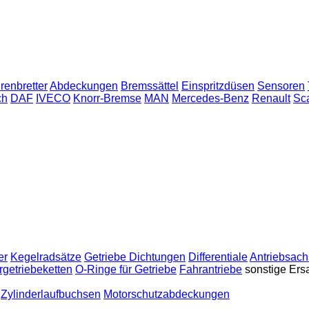
renbretter
Abdeckungen
Bremssättel
Einspritzdüsen
Sensoren
ch
DAF
IVECO
Knorr-Bremse
MAN
Mercedes-Benz
Renault
Sc
er
Kegelradsätze
Getriebe Dichtungen
Differentiale
Antriebsac
ergetriebeketten
O-Ringe für Getriebe
Fahrantriebe
sonstige Ersa
Zylinderlaufbuchsen
Motorschutzabdeckungen