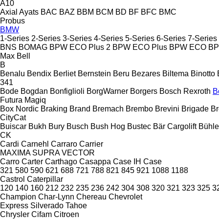
A10
Axial
Ayats
BAC
BAZ
BBM
BCM
BD
BF
BFC
BMC
Probus
BMW
1-Series
2-Series
3-Series
4-Series
5-Series
6-Series
7-Series
BNS
BOMAG
BPW ECO Plus 2
BPW ECO Plus
BPW ECO
B
Max
Bell
B
Benalu
Bendix
Berliet
Bernstein
Beru
Bezares
Biltema
Binotto
341
Bode
Bogdan
Bonfiglioli
BorgWarner
Borgers
Bosch Rexroth
B
Futura
Magiq
Box Nordic
Braking
Brand
Bremach
Brembo
Brevini
Brigade
Br
CityCat
Buiscar
Bukh
Bury
Busch
Bush Hog
Bustec
Bär Cargolift
Bühle
CK
Cardi
Carnehl
Carraro
Carrier
MAXIMA
SUPRA
VECTOR
Carro
Carter
Carthago
Casappa
Case IH
Case
321
580
590
621
688
721
788
821
845
921
1088
1188
Castrol
Caterpillar
120
140
160
212
232
235
236
242
304
308
320
321
323
325
3
Champion
Char-Lynn
Chereau
Chevrolet
Express
Silverado
Tahoe
Chrysler
Cifam
Citroen