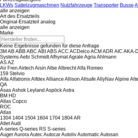
LKWs
Sattelzugmaschinen
Nutzfahrzeuge
Transporter
Busse
A
alle anzeigen
Art des Ersatzteils
Original-Ersatzteil
analog
alle anzeigen
Marke
Keine Ergebnisse gefunden für diese Anfrage
3M
AB
ABB
ABC
ABI
ABS
ACC
ACDelco
ACM
ADR
AIC
AKA-
Systems
Aebi Schmidt
Afhymat
Agrale
Agria
Ahlmann
AS
AZ
Air Fren
Airtech
Aisin
Albe
Albrecht
Alfa Romeo
159
Stelvio
Alfa
Alfatronix
Alfdex
Alliance
Allison
Allsafe
AllyNav
Alpine
Alt
QA
Asas
Ashok Leyland
Aspöck
Astra
BM
HD
Atlas Copco
ROC
Atlas
1304
1404
1504
1604
1704
1804
AR
Atlet
Audi
A-series
Q-series
RS
S-series
Auger
Aurora
Autec
Autocar
Autoliv
Automatic
Autosan