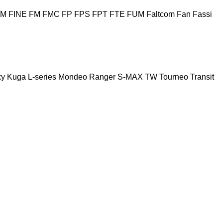
HM
FINE
FM
FMC
FP
FPS
FPT
FTE
FUM
Faltcom
Fan
Fassi
xy
Kuga
L-series
Mondeo
Ranger
S-MAX
TW
Tourneo
Transit