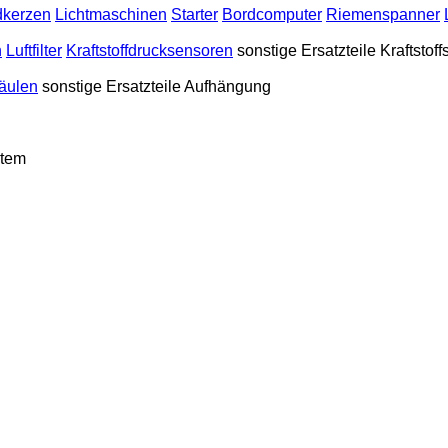
kerzen
Lichtmaschinen
Starter
Bordcomputer
Riemenspanner
n
Luftfilter
Kraftstoffdrucksensoren
sonstige Ersatzteile Kraftstof
äulen
sonstige Ersatzteile Aufhängung
stem