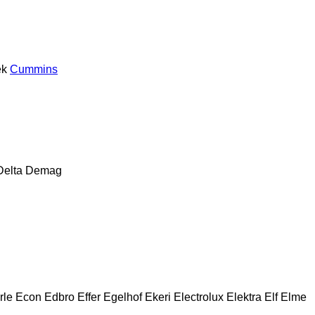
ek
Cummins
Delta
Demag
rle
Econ
Edbro
Effer
Egelhof
Ekeri
Electrolux
Elektra
Elf
Elme