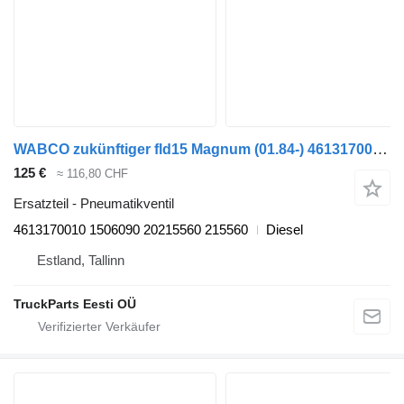
WABCO zukünftiger fld15 Magnum (01.84-) 4613170010 Pneumatikventil für Bova Futura FHD, FLD (1982-) Bus
125 €
≈ 116,80 CHF
Ersatzteil - Pneumatikventil
4613170010 1506090 20215560 215560
Diesel
Estland, Tallinn
TruckParts Eesti OÜ