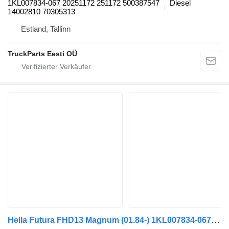
1KL007834-067 20251172 251172 500387547
Diesel
14002810 70305313
Estland, Tallinn
TruckParts Eesti OÜ
Hella Futura FHD13 Magnum (01.84-) 1KL007834-067 Nebelscheinwerfer für Bova Futura FHD, FLD (1982-) Bus