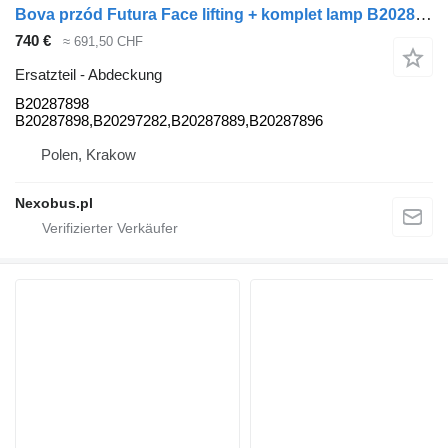
Bova przód Futura Face lifting + komplet lamp B20287898 Abdeckung für Bova FUTURA MAGIQ Bus
740 €
≈ 691,50 CHF
Ersatzteil - Abdeckung
B20287898
B20287898,B20297282,B20287889,B20287896
Polen, Krakow
Nexobus.pl