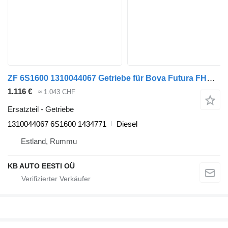
ZF 6S1600 1310044067 Getriebe für Bova Futura FHD, FLD (1982-) Bus
1.116 €
≈ 1.043 CHF
Ersatzteil - Getriebe
1310044067 6S1600 1434771
Diesel
Estland, Rummu
KB AUTO EESTI OÜ