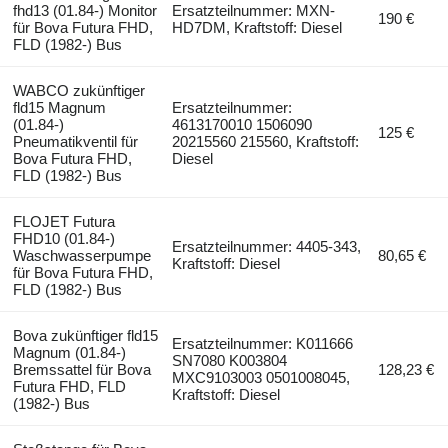
fhd13 (01.84-) Monitor
Ersatzteilnummer: MXN-
190 €
für Bova Futura FHD,
HD7DM, Kraftstoff: Diesel
FLD (1982-) Bus
WABCO zukünftiger
fld15 Magnum
Ersatzteilnummer:
(01.84-)
4613170010 1506090
125 €
Pneumatikventil für
20215560 215560, Kraftstoff:
Bova Futura FHD,
Diesel
FLD (1982-) Bus
FLOJET Futura
FHD10 (01.84-)
Ersatzteilnummer: 4405-343,
Waschwasserpumpe
80,65 €
Kraftstoff: Diesel
für Bova Futura FHD,
FLD (1982-) Bus
Bova zukünftiger fld15
Ersatzteilnummer: K011666
Magnum (01.84-)
SN7080 K003804
Bremssattel für Bova
128,23 €
MXC9103003 0501008045,
Futura FHD, FLD
Kraftstoff: Diesel
(1982-) Bus