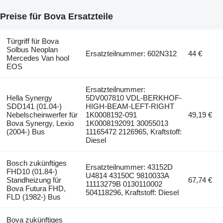
Preise für Bova Ersatzteile
Türgriff für Bova
Solbus Neoplan
Ersatzteilnummer: 602N312
44 €
Mercedes Van hool
EOS
Ersatzteilnummer:
Hella Synergy
5DV007810 VDL-BERKHOF-
SDD141 (01.04-)
HIGH-BEAM-LEFT-RIGHT
Nebelscheinwerfer für
1K0008192-091
49,19 €
Bova Synergy, Lexio
1K0008192091 30055013
(2004-) Bus
11165472 2126965, Kraftstoff:
Diesel
Bosch zukünftiges
Ersatzteilnummer: 43152D
FHD10 (01.84-)
U4814 43150C 9810033A
Standheizung für
67,74 €
11113279B 0130110002
Bova Futura FHD,
504118296, Kraftstoff: Diesel
FLD (1982-) Bus
Bova zukünftiges