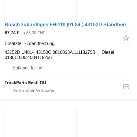
Bosch zukünftiges FHD10 (01.84-) 43152D Standheizung für Bova Futura FHD, FLD (1982-) Bus
67,74 €
≈ 63,30 CHF
Ersatzteil - Standheizung
43152D U4814 43150C 9810033A 11113279B
Diesel
0130110002 504118296
Estland, Tallinn
TruckParts Eesti OÜ