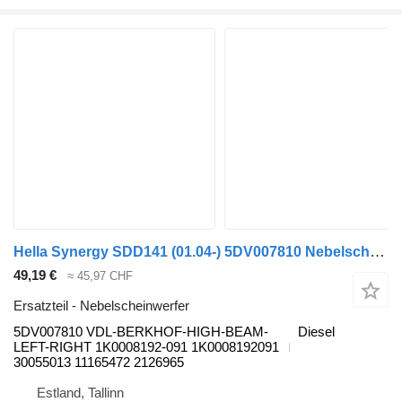
Hella Synergy SDD141 (01.04-) 5DV007810 Nebelscheinwerfer für Bova Synergy, Lexio (2004-) Bus
49,19 €
≈ 45,97 CHF
Ersatzteil - Nebelscheinwerfer
5DV007810 VDL-BERKHOF-HIGH-BEAM-
Diesel
LEFT-RIGHT 1K0008192-091 1K0008192091
30055013 11165472 2126965
Estland, Tallinn