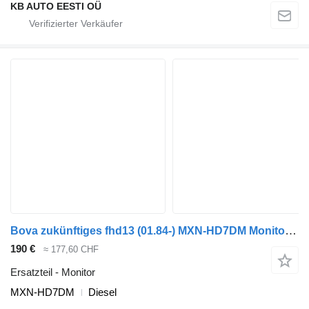
KB AUTO EESTI OÜ
Bova zukünftiges fhd13 (01.84-) MXN-HD7DM Monitor für Bova Futura FHD, FLD (1982-) Bus
190 €
≈ 177,60 CHF
Ersatzteil - Monitor
MXN-HD7DM
Diesel