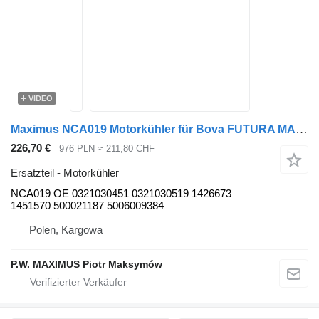
VIDEO
Maximus NCA019 Motorkühler für Bova FUTURA MAGIC Bus
226,70 €
976 PLN
≈ 211,80 CHF
Ersatzteil - Motorkühler
NCA019 OE 0321030451 0321030519 1426673
1451570 500021187 5006009384
Polen, Kargowa
P.W. MAXIMUS Piotr Maksymów