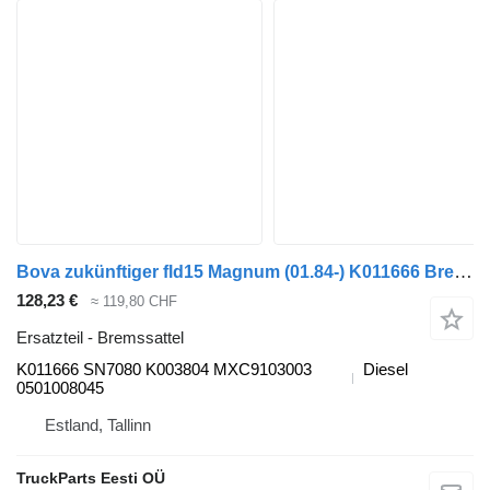
Bova zukünftiger fld15 Magnum (01.84-) K011666 Bremssattel für Bova Futura FHD, FLD (1982-) Bus
128,23 €
≈ 119,80 CHF
Ersatzteil - Bremssattel
K011666 SN7080 K003804 MXC9103003
Diesel
0501008045
Estland, Tallinn
TruckParts Eesti OÜ