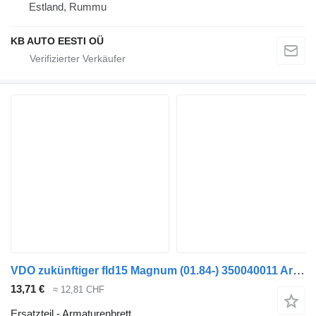
Estland, Rummu
KB AUTO EESTI OÜ
VDO zukünftiger fld15 Magnum (01.84-) 350040011 Armaturenbrett für Bova Futura FHD, FLD (1982-) Bus
13,71 €
≈ 12,81 CHF
Ersatzteil - Armaturenbrett