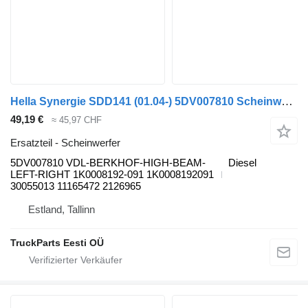
Hella Synergie SDD141 (01.04-) 5DV007810 Scheinwerfer für Bova Synergy, Lexio (2004-) Bus
49,19 €
≈ 45,97 CHF
Ersatzteil - Scheinwerfer
5DV007810 VDL-BERKHOF-HIGH-BEAM-
Diesel
LEFT-RIGHT 1K0008192-091 1K0008192091
30055013 11165472 2126965
Estland, Tallinn
TruckParts Eesti OÜ