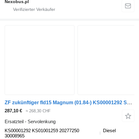
Nexobus.pl
ZF zukünftiger fld15 Magnum (01.84-) KS00001292 Servolenkung für Bova Futura FHD, FLD (1982-) Bus
287,10 €
≈ 268,30 CHF
Ersatzteil - Servolenkung
KS00001292 KS01001259 20277250
Diesel
30008965