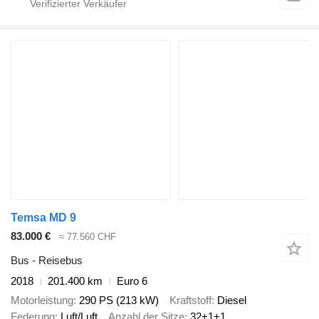
Temsa MD 9
83.000 €
≈ 77.560 CHF
Bus - Reisebus
2018
201.400 km
Euro 6
Motorleistung
290 PS (213 kW)
Kraftstoff
Diesel
Federung
Luft/Luft
Anzahl der Sitze
32+1+1