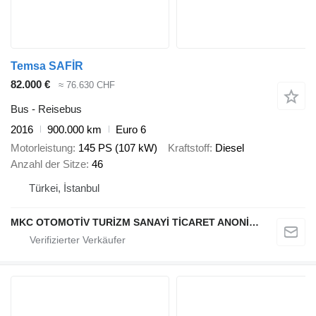
Temsa SAFİR
82.000 €
≈ 76.630 CHF
Bus - Reisebus
2016
900.000 km
Euro 6
Motorleistung
145 PS (107 kW)
Kraftstoff
Diesel
Anzahl der Sitze
46
Türkei, İstanbul
MKC OTOMOTİV TURİZM SANAYİ TİCARET ANONİM ŞİRKETİ