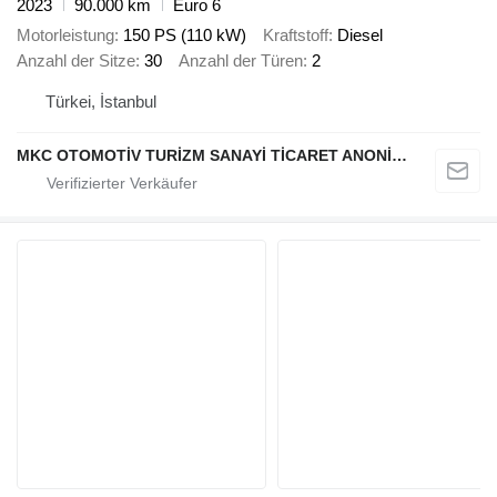
2023
90.000 km
Euro 6
Motorleistung
150 PS (110 kW)
Kraftstoff
Diesel
Anzahl der Sitze
30
Anzahl der Türen
2
Türkei, İstanbul
MKC OTOMOTİV TURİZM SANAYİ TİCARET ANONİM ŞİRKETİ