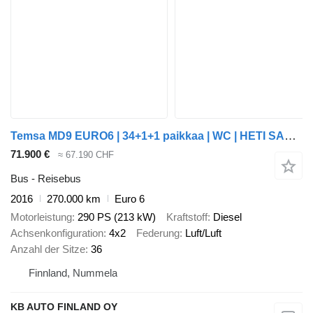
Temsa MD9 EURO6 | 34+1+1 paikkaa | WC | HETI SAATAVILLA
71.900 €
≈ 67.190 CHF
Bus - Reisebus
2016
270.000 km
Euro 6
Motorleistung
290 PS (213 kW)
Kraftstoff
Diesel
Achsenkonfiguration
4x2
Federung
Luft/Luft
Anzahl der Sitze
36
Finnland, Nummela
KB AUTO FINLAND OY