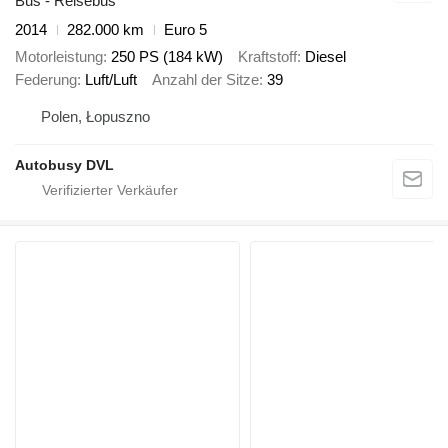
Bus - Reisebus
2014
282.000 km
Euro 5
Motorleistung
250 PS (184 kW)
Kraftstoff
Diesel
Federung
Luft/Luft
Anzahl der Sitze
39
Polen, Łopuszno
Autobusy DVL