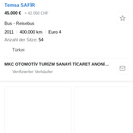
Temsa SAFİR
45.000 €
≈ 42.050 CHF
Bus - Reisebus
2011
400.000 km
Euro 4
Anzahl der Sitze
54
Türkei
MKC OTOMOTİV TURİZM SANAYİ TİCARET ANONİM ŞİRKETİ