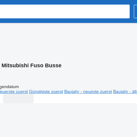
:
Mitsubishi Fuso Busse
igendatum
euerste zuerst
Günstigste zuerst
Baujahr - neueste zuerst
Baujahr - äl