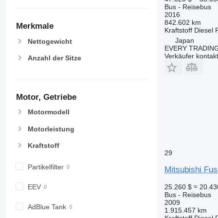
Bus - Reisebus
2016
842.602 km
Merkmale
Kraftstoff
Diesel
Japan
Nettogewicht
EVERY TRADING
Verkäufer kontak
Anzahl der Sitze
Motor, Getriebe
Motormodell
Motorleistung
Kraftstoff
29
Partikelfilter
Mitsubishi Fu
EEV
25.260 $
≈ 20.4
Bus - Reisebus
2009
AdBlue Tank
1.915.457 km
Kraftstoff
Diesel