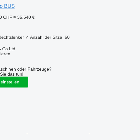
so BUS
10 CHF
≈ 35.540 €
Rechtslenker
✓
Anzahl der Sitze
60
 Co Ltd
tieren
aschinen oder Fahrzeuge?
Sie das tun!
einstellen