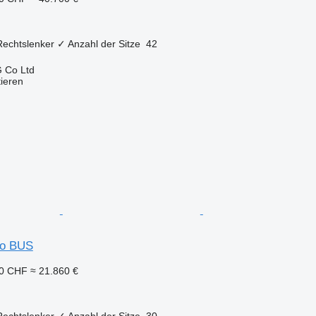
Rechtslenker
✓
Anzahl der Sitze
42
 Co Ltd
tieren
so BUS
30 CHF
≈ 21.860 €
Rechtslenker
✓
Anzahl der Sitze
30