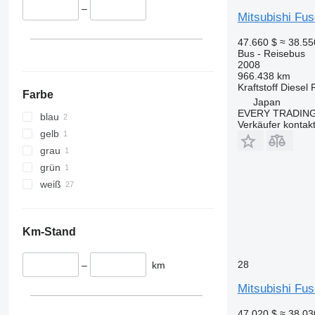
–
Mitsubishi Fu
47.660 $
≈ 38.5
Bus - Reisebus
2008
966.438 km
Kraftstoff
Diesel
Farbe
Japan
EVERY TRADING
blau
Verkäufer kontak
gelb
grau
grün
weiß
Km-Stand
28
–
km
Mitsubishi Fu
47.020 $
≈ 38.0