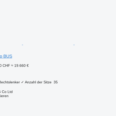
so BUS
80 CHF
≈ 19.660 €
Rechtslenker
✓
Anzahl der Sitze
35
 Co Ltd
tieren