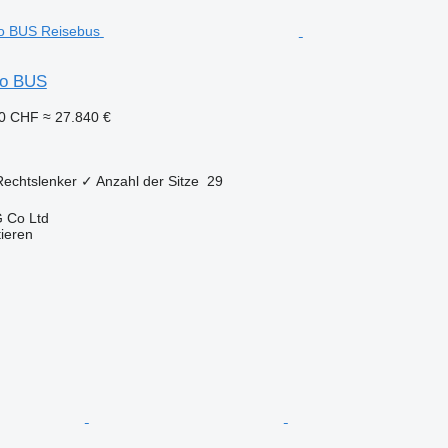
so BUS
20 CHF
≈ 27.840 €
Rechtslenker
✓
Anzahl der Sitze
29
 Co Ltd
tieren