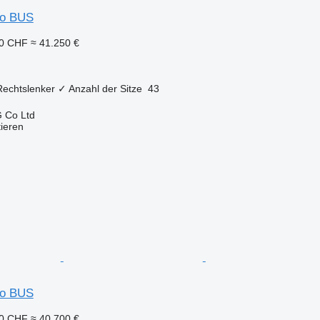
so BUS
50 CHF
≈ 41.250 €
Rechtslenker
✓
Anzahl der Sitze
43
 Co Ltd
tieren
so BUS
30 CHF
≈ 40.700 €