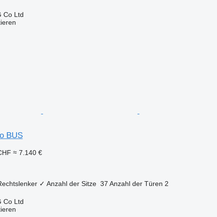
 Co Ltd
tieren
so BUS
 CHF
≈ 7.140 €
Rechtslenker
✓
Anzahl der Sitze
37
Anzahl der Türen
2
 Co Ltd
tieren