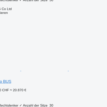
 Co Ltd
tieren
so BUS
00 CHF
≈ 20.870 €
Rechtslenker
✓
Anzahl der Sitze
30