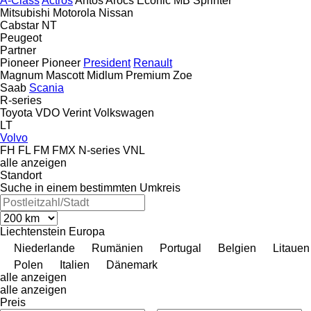
A-Class
Actros
Antos
Arocs
Econic
MB
Sprinter
Mitsubishi
Motorola
Nissan
Cabstar
NT
Peugeot
Partner
Pioneer
Pioneer
President
Renault
Magnum
Mascott
Midlum
Premium
Zoe
Saab
Scania
R-series
Toyota
VDO
Verint
Volkswagen
LT
Volvo
FH
FL
FM
FMX
N-series
VNL
alle anzeigen
Standort
Suche in einem bestimmten Umkreis
Liechtenstein
Europa
Niederlande
Rumänien
Portugal
Belgien
Litauen
Polen
Italien
Dänemark
alle anzeigen
alle anzeigen
Preis