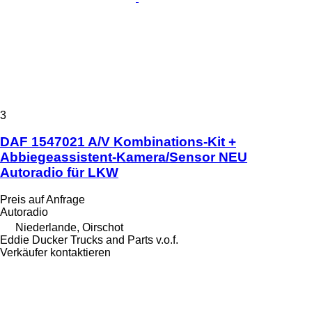
3
DAF 1547021 A/V Kombinations-Kit +
Abbiegeassistent-Kamera/Sensor NEU
Autoradio für LKW
Preis auf Anfrage
Autoradio
Niederlande, Oirschot
Eddie Ducker Trucks and Parts v.o.f.
Verkäufer kontaktieren