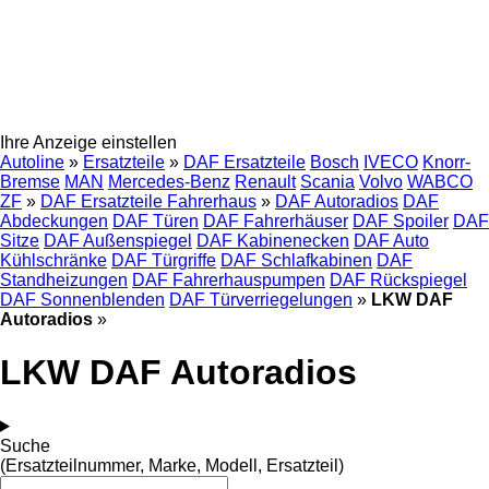
Ihre Anzeige einstellen
Autoline
»
Ersatzteile
»
DAF Ersatzteile
Bosch
IVECO
Knorr-
Bremse
MAN
Mercedes-Benz
Renault
Scania
Volvo
WABCO
ZF
»
DAF Ersatzteile Fahrerhaus
»
DAF Autoradios
DAF
Abdeckungen
DAF Türen
DAF Fahrerhäuser
DAF Spoiler
DAF
Sitze
DAF Außenspiegel
DAF Kabinenecken
DAF Auto
Kühlschränke
DAF Türgriffe
DAF Schlafkabinen
DAF
Standheizungen
DAF Fahrerhauspumpen
DAF Rückspiegel
DAF Sonnenblenden
DAF Türverriegelungen
»
LKW DAF
Autoradios
»
LKW DAF Autoradios
Suche
(Ersatzteilnummer, Marke, Modell, Ersatzteil)