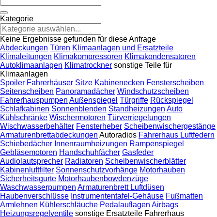
Kategorie
Keine Ergebnisse gefunden für diese Anfrage
Abdeckungen
Türen
Klimaanlagen und Ersatzteile
Klimaleitungen
Klimakompressoren
Klimakondensatoren
Autoklimaanlagen
Klimatrockner
sonstige Teile für
Klimaanlagen
Spoiler
Fahrerhäuser
Sitze
Kabinenecken
Fensterscheiben
Seitenscheiben
Panoramadächer
Windschutzscheiben
Fahrerhauspumpen
Außenspiegel
Türgriffe
Rückspiegel
Schlafkabinen
Sonnenblenden
Standheizungen
Auto
Kühlschränke
Wischermotoren
Türverriegelungen
Wischwasserbehälter
Fensterheber
Scheibenwischergestänge
Armaturenbrettabdeckungen
Autoradios
Fahrerhaus Luftfedern
Schiebedächer
Innenraumheizungen
Rampenspiegel
Gebläsemotoren
Handschuhfächer
Gasfeder
Audiolautsprecher
Radiatoren
Scheibenwischerblätter
Kabinenluftfilter
Sonnenschutzvorhänge
Motorhauben
Sicherheitsgurte
Motorhaubenbowdenzüge
Waschwasserpumpen
Armaturenbrett Luftdüsen
Haubenverschlüsse
Instrumententafel-Gehäuse
Fußmatten
Armlehnen
Kühlerschläuche
Pedalauflagen
Airbags
Heizungsregelventile
sonstige Ersatzteile Fahrerhaus