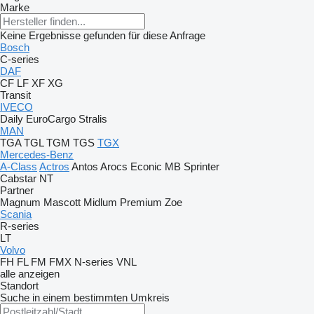
Marke
Keine Ergebnisse gefunden für diese Anfrage
Bosch
C-series
DAF
CF
LF
XF
XG
Transit
IVECO
Daily
EuroCargo
Stralis
MAN
TGA
TGL
TGM
TGS
TGX
Mercedes-Benz
A-Class
Actros
Antos
Arocs
Econic
MB
Sprinter
Cabstar
NT
Partner
Magnum
Mascott
Midlum
Premium
Zoe
Scania
R-series
LT
Volvo
FH
FL
FM
FMX
N-series
VNL
alle anzeigen
Standort
Suche in einem bestimmten Umkreis