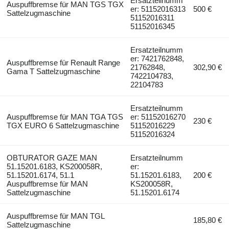
Ersatzteilnumm
Auspuffbremse für MAN TGS TGX
er: 51152016313
500 €
Sattelzugmaschine
51152016311
51152016345
Ersatzteilnumm
er: 7421762848,
Auspuffbremse für Renault Range
21762848,
302,90 €
Gama T Sattelzugmaschine
7422104783,
22104783
Ersatzteilnumm
Auspuffbremse für MAN TGA TGS
er: 51152016270
230 €
TGX EURO 6 Sattelzugmaschine
51152016229
51152016324
OBTURATOR GAZE MAN
Ersatzteilnumm
51.15201.6183, KS200058R,
er:
51.15201.6174, 51.1
51.15201.6183,
200 €
Auspuffbremse für MAN
KS200058R,
Sattelzugmaschine
51.15201.6174
Auspuffbremse für MAN TGL
185,80 €
Sattelzugmaschine