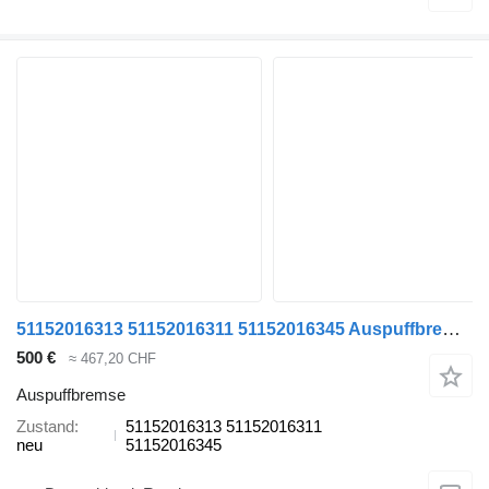
51152016313 51152016311 51152016345 Auspuffbremse für MAN TGS TGX Sattelzugmaschine
500 €
≈ 467,20 CHF
Auspuffbremse
Zustand
51152016313 51152016311
neu
51152016345