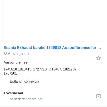
Scania Exhaust barake 1749818 Auspuffbremse für Scania R440 Sattelzugmaschine
65 €
≈ 60,74 CHF
Auspuffbremse
1749818 1818419, 1727710, GT3467, 1821737,
1767201
Estland, Kõrveküla
TSvaruosad