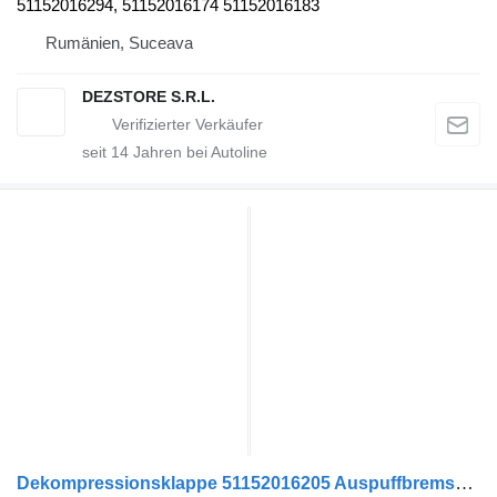
51152016294, 51152016174 51152016183
Rumänien, Suceava
DEZSTORE S.R.L.
seit
14
Jahren bei Autoline
Dekompressionsklappe 51152016205 Auspuffbremse für MAN TGX Sattelzugmaschine