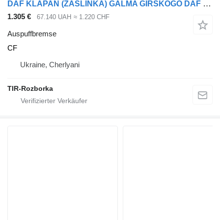
DAF KLAPAN (ZASLINKA) GALMA GIRSKOGO DAF CF/XF106 EURO 6 MX13 Auspuffbremse für DAF CF, XF106 Sattelzugmaschine
1.305 €
67.140 UAH
≈ 1.220 CHF
Auspuffbremse
CF
Ukraine, Cherlyani
TIR-Rozborka