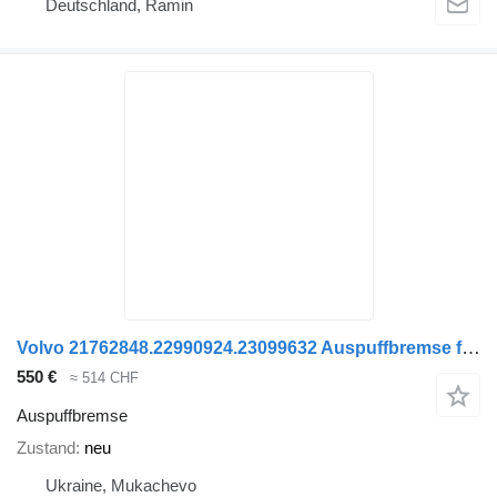
Deutschland, Ramin
Volvo 21762848.22990924.23099632 Auspuffbremse für Volvo Sattelzugmaschine
550 €
≈ 514 CHF
Auspuffbremse
Zustand
neu
Ukraine, Mukachevo