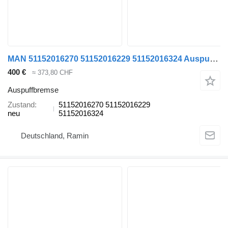
MAN 51152016270 51152016229 51152016324 Auspuffbremse für MAN TGS TGX Euro 6 Sattelzugmaschine
400 €
≈ 373,80 CHF
Auspuffbremse
Zustand
51152016270 51152016229
neu
51152016324
Deutschland, Ramin