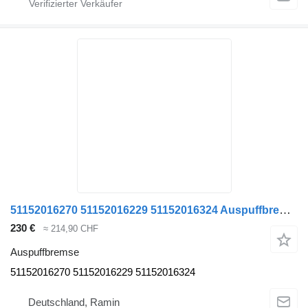
51152016270 51152016229 51152016324 Auspuffbremse für MAN TGA TGS TGX EURO 6 Sattelzugmaschine
230 €
≈ 214,90 CHF
Auspuffbremse
51152016270 51152016229 51152016324
Deutschland, Ramin