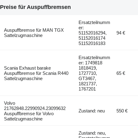
Preise für Auspuffbremsen
Ersatzteilnumm
er:
Auspuffbremse für MAN TGX
51152016294,
94 €
Sattelzugmaschine
51152016174
51152016183
Ersatzteilnumm
er: 1749818
Scania Exhaust barake
1818419,
Auspuffbremse für Scania R440
1727710,
65 €
Sattelzugmaschine
GT3467,
1821737,
1767201
Volvo
21762848.22990924.23099632
Zustand: neu
550 €
Auspuffbremse für Volvo
Sattelzugmaschine
Zustand: neu,