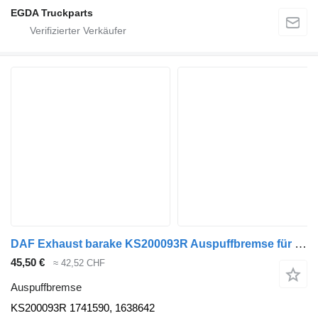
EGDA Truckparts
DAF Exhaust barake KS200093R Auspuffbremse für DAF XF105-460 Sattelzugmaschine
45,50 €
≈ 42,52 CHF
Auspuffbremse
KS200093R 1741590, 1638642