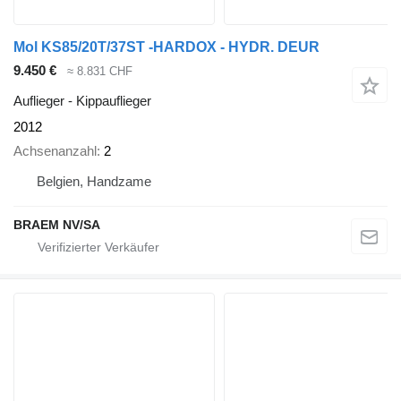
Mol KS85/20T/37ST -HARDOX - HYDR. DEUR
9.450 €
≈ 8.831 CHF
Auflieger - Kippauflieger
2012
Achsenanzahl
2
Belgien, Handzame
BRAEM NV/SA