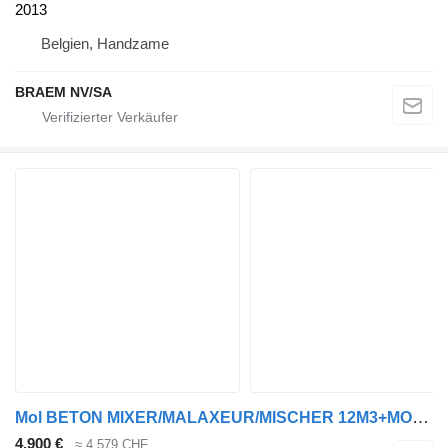
2013
Belgien, Handzame
BRAEM NV/SA
Mol BETON MIXER/MALAXEUR/MISCHER 12M3+MOTOR/MOTEUR
4.900 €
≈ 4.579 CHF