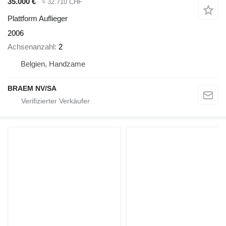
35.000 €
≈ 32.710 CHF
Plattform Auflieger
2006
Achsenanzahl
2
Belgien, Handzame
BRAEM NV/SA