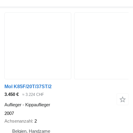
Mol K85F/20T/37ST/2
3.450 €
≈ 3.224 CHF
Auflieger - Kippauflieger
2007
Achsenanzahl
2
Belgien, Handzame