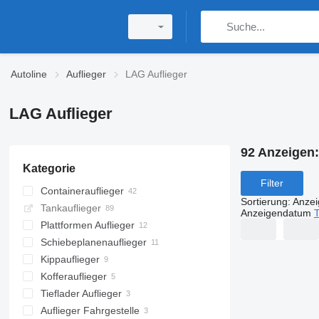
Autoline
Auflieger
LAG Auflieger
LAG Auflieger
92 Anzeigen
Kategorie
Filter
Containerauflieger
Sortierung
:
Anze
Tankauflieger
Anzeigendatum
T
Plattformen Auflieger
Schiebeplanenauflieger
Kippauflieger
Kofferauflieger
Tieflader Auflieger
Auflieger Fahrgestelle