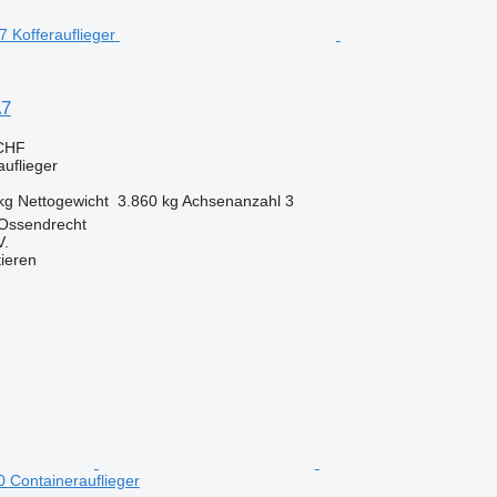
A7
 CHF
auflieger
kg
Nettogewicht
3.860 kg
Achsenanzahl
3
 Ossendrecht
V.
tieren
0 Containerauflieger