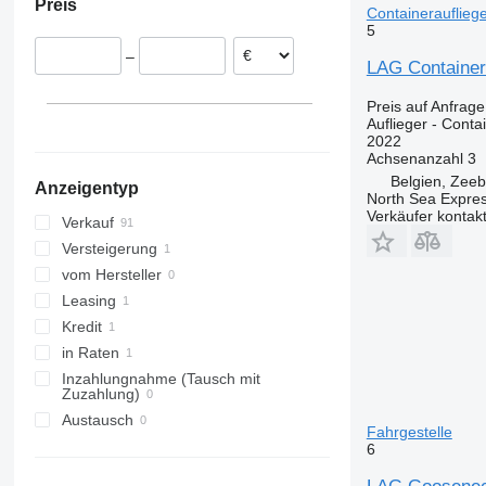
Preis
Deutschland
Containerauflieg
5
Litauen
–
Dänemark
LAG Container
Tschechien
Preis auf Anfrage
Portugal
Auflieger - Conta
alle anzeigen
2022
Achsenanzahl
3
Belgien, Zee
Anzeigentyp
North Sea Expre
Verkäufer kontak
Verkauf
Versteigerung
vom Hersteller
Leasing
Kredit
in Raten
Inzahlungnahme (Tausch mit
Zuzahlung)
Austausch
Fahrgestelle
6