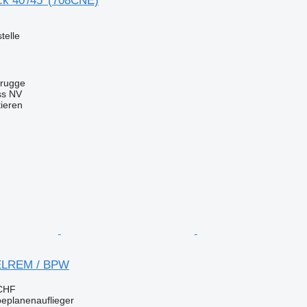
 40′/45′ (708CNE)
telle
brugge
ss NV
tieren
LREM / BPW
 CHF
beplanenauflieger