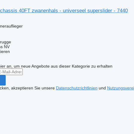
chassis 40FT zwanenhals - universeel superslider - 7440
inerauflieger
brugge
ss NV
tieren
hier an, um neue Angebote aus dieser Kategorie zu erhalten
icken, akzeptieren Sie unsere
Datenschutzrichtlinien
und
Nutzungsvere