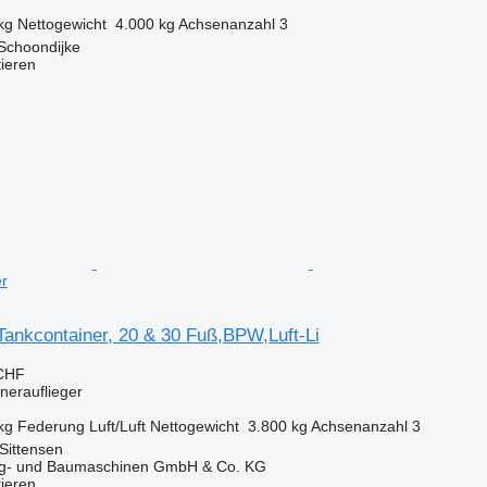
kg
Nettogewicht
4.000 kg
Achsenanzahl
3
Schoondijke
tieren
er
ankcontainer, 20 & 30 Fuß,BPW,Luft-Li
 CHF
inerauflieger
kg
Federung
Luft/Luft
Nettogewicht
3.800 kg
Achsenanzahl
3
Sittensen
ug- und Baumaschinen GmbH & Co. KG
tieren