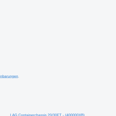
inbarungen
.
LAG Containerchassis 20/30FT - (400000XB)