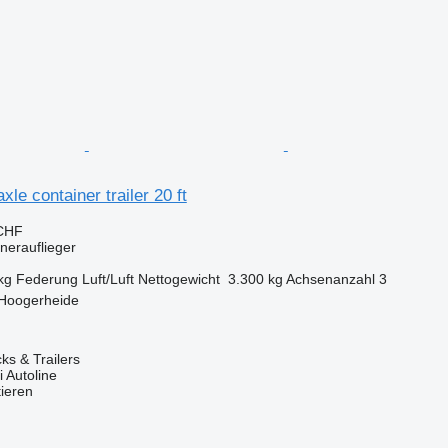
le container trailer 20 ft
 CHF
inerauflieger
kg
Federung
Luft/Luft
Nettogewicht
3.300 kg
Achsenanzahl
3
 Hoogerheide
s & Trailers
 Autoline
tieren