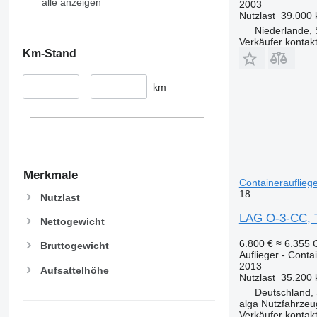
alle anzeigen
2003
Nutzlast
39.000 
Niederlande, 
Verkäufer kontak
Km-Stand
–
km
Merkmale
Containerauflieg
18
Nutzlast
LAG O-3-CC, T
Nettogewicht
6.800 €
≈ 6.355
Bruttogewicht
Auflieger - Conta
2013
Aufsattelhöhe
Nutzlast
35.200 
Deutschland, 
alga Nutzfahrze
Verkäufer kontak