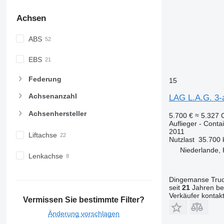
Achsen
ABS
EBS
Federung
15
Achsenanzahl
LAG L.A.G. 3-ax
Achsenhersteller
5.700 €
≈ 5.327
Auflieger - Conta
2011
Liftachse
Nutzlast
35.700 
Niederlande,
Lenkachse
Dingemanse Truck
seit
21
Jahren bei
Verkäufer kontak
Vermissen Sie bestimmte Filter?
Änderung vorschlagen