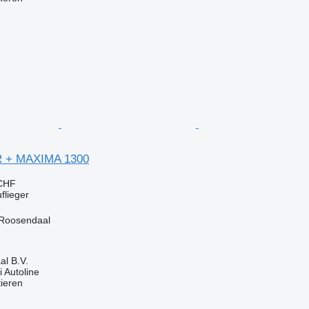
 + MAXIMA 1300
 CHF
flieger
 Roosendaal
l B.V.
 Autoline
tieren