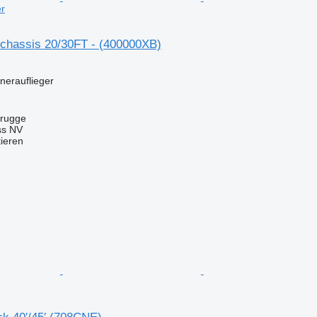
er
chassis 20/30FT - (400000XB)
inerauflieger
brugge
ss NV
tieren