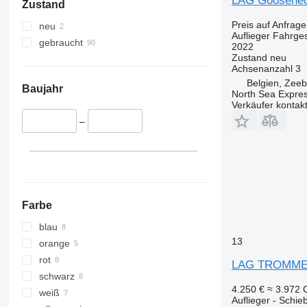
LAG Gooseneck
Zustand
Preis auf Anfrage
neu
Auflieger Fahrges
gebraucht
2022
Zustand
neu
Achsenanzahl
3
Belgien, Zee
Baujahr
North Sea Expre
Verkäufer kontak
–
Farbe
blau
13
orange
rot
LAG TROMME
schwarz
4.250 €
≈ 3.972
weiß
Auflieger - Schie