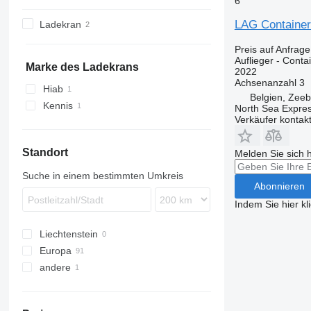
6
SDR
SW
OVB
TPD
STB
SCB
SK
EX
NW
38
LAG Container
Ladekran
SZ
ZK
TXC
SCF
SPA
SZ
47
TKS
ZVKA
TXD
SCS
VHLO
Preis auf Anfrage
Auflieger - Conta
SGF
Marke des Ladekrans
2022
SKI
Achsenanzahl
3
Hiab
Belgien, Zee
SKO
Kennis
North Sea Expre
SPR
Verkäufer kontak
SW
Standort
Melden Sie sich 
Suche in einem bestimmten Umkreis
Abonnieren
Indem Sie hier kl
Liechtenstein
Europa
andere
Niederlande
Belgien
Ukraine
Polen