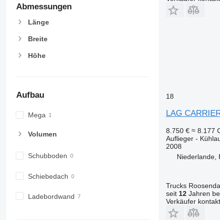
Abmessungen
Länge
Breite
Höhe
Aufbau
18
LAG CARRIER
Mega
8.750 €
≈ 8.177
Volumen
Auflieger - Kühlau
2008
Schubboden
Niederlande,
Schiebedach
Trucks Roosendaa
seit
12
Jahren bei
Ladebordwand
Verkäufer kontak