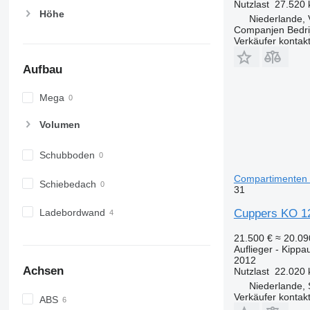
Nutzlast
27.520 
Höhe
Niederlande,
Companjen Bedri
Verkäufer kontak
Aufbau
Mega
Volumen
Schubboden
Compartimenten 
Schiebedach
31
Ladebordwand
Cuppers KO 12
21.500 €
≈ 20.0
Auflieger - Kippau
2012
Achsen
Nutzlast
22.020 
Niederlande,
Verkäufer kontak
ABS