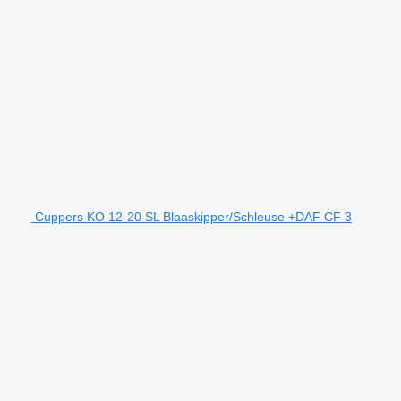
Cuppers KO 12-20 SL Blaaskipper/Schleuse +DAF CF 3