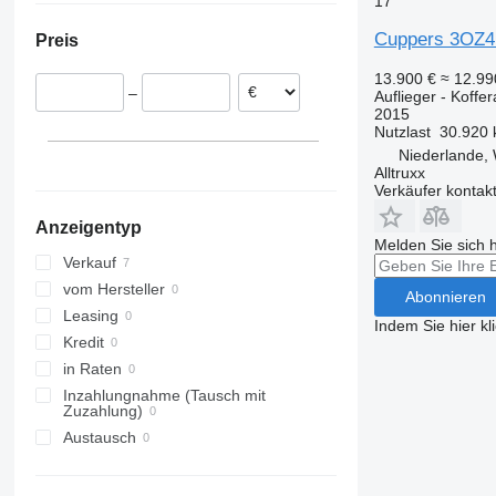
17
Cuppers 3OZ4 D
Preis
13.900 €
≈ 12.9
–
Auflieger - Koffer
2015
Nutzlast
30.920 
Niederlande,
Alltruxx
Verkäufer kontak
Anzeigentyp
Melden Sie sich 
Verkauf
vom Hersteller
Abonnieren
Leasing
Indem Sie hier kl
Kredit
in Raten
Inzahlungnahme (Tausch mit
Zuzahlung)
Austausch