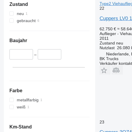
Type2 Viehauflie
Zustand
22
neu
Cuppers LV0 1
gebraucht
62.750 €
≈ 58.6
Auflieger - Viehau
2011
Baujahr
Zustand
neu
Nutzlast
26.080 
Niederlande,
–
BK Trucks
Verkäufer kontak
Farbe
metallfarbig
weiß
23
Km-Stand