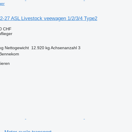
ger
2-27 ASL Livestock veewagen 1/2/3/4 Type2
40 CHF
flieger
kg
Nettogewicht
12.920 kg
Achsenanzahl
3
 Bennekom
tieren