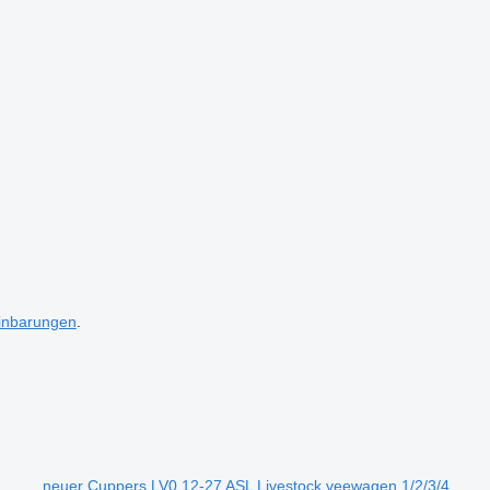
inbarungen
.
neuer Cuppers LV0 12-27 ASL Livestock veewagen 1/2/3/4