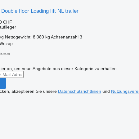
ouble floor Loading lift NL trailer
90 CHF
auflieger
kg
Nettogewicht
8.080 kg
Achsenanzahl
3
 Wezep
tieren
hier an, um neue Angebote aus dieser Kategorie zu erhalten
icken, akzeptieren Sie unsere
Datenschutzrichtlinien
und
Nutzungsvere