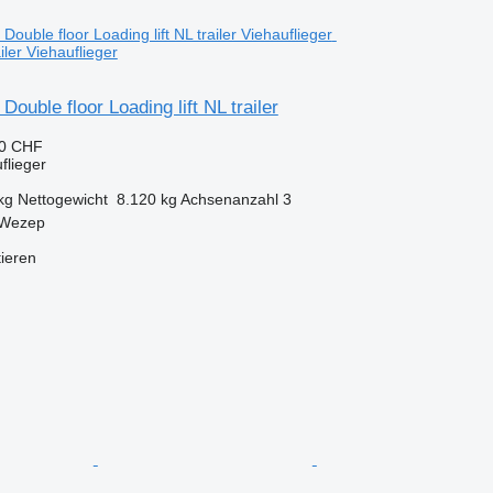
ailer Viehauflieger
ouble floor Loading lift NL trailer
90 CHF
flieger
kg
Nettogewicht
8.120 kg
Achsenanzahl
3
 Wezep
tieren