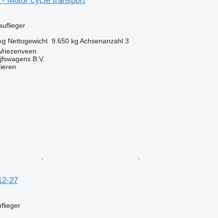
- Motor cycle transport
auflieger
kg
Nettogewicht
9.650 kg
Achsenanzahl
3
 Vriezenveen
jfswagens B.V.
tieren
12-27
flieger