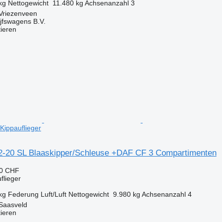
kg
Nettogewicht
11.480 kg
Achsenanzahl
3
 Vriezenveen
jfswagens B.V.
tieren
Kippauflieger
-20 SL Blaaskipper/Schleuse +DAF CF 3 Compartimenten
90 CHF
flieger
kg
Federung
Luft/Luft
Nettogewicht
9.980 kg
Achsenanzahl
4
 Saasveld
tieren