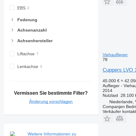
EBS
Federung
Achsenanzahl
Achsenhersteller
Liftachse
Viehauflieger
78
Lenkachse
Cuppers LVO 12
45.000 €
≈ 42.0
Auflieger - Viehau
2014
Vermissen Sie bestimmte Filter?
Nutzlast
28.100 
Änderung vorschlagen
Niederlande,
Companjen Bedri
Verkäufer kontak
Weitere Informationen zu