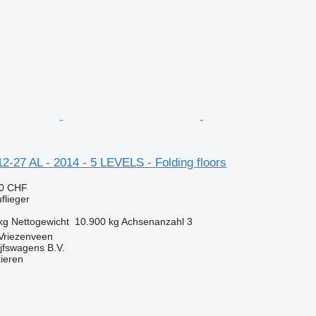
-27 AL - 2014 - 5 LEVELS - Folding floors
50 CHF
flieger
kg
Nettogewicht
10.900 kg
Achsenanzahl
3
 Vriezenveen
jfswagens B.V.
tieren