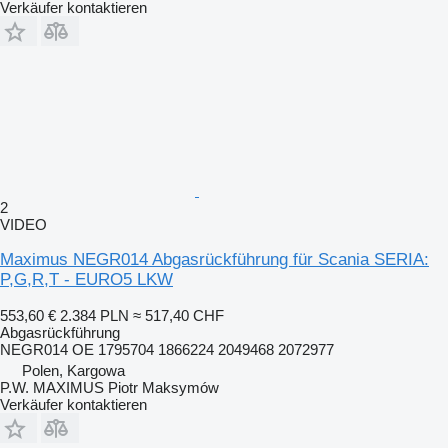
Verkäufer kontaktieren
2
VIDEO
Maximus NEGR014 Abgasrückführung für Scania SERIA:
P,G,R,T - EURO5 LKW
553,60 €
2.384 PLN
≈ 517,40 CHF
Abgasrückführung
NEGR014 OE 1795704 1866224 2049468 2072977
Polen, Kargowa
P.W. MAXIMUS Piotr Maksymów
Verkäufer kontaktieren