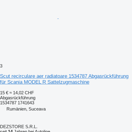
3
Scut recirculare aer radiatoare 1534787 Abgasrückführung
für Scania MODEL R Sattelzugmaschine
15 €
≈ 14,02 CHF
Abgasrückführung
1534787 1741643
Rumänien, Suceava
DEZSTORE S.R.L.
seit
14
Jahren bei Autoline