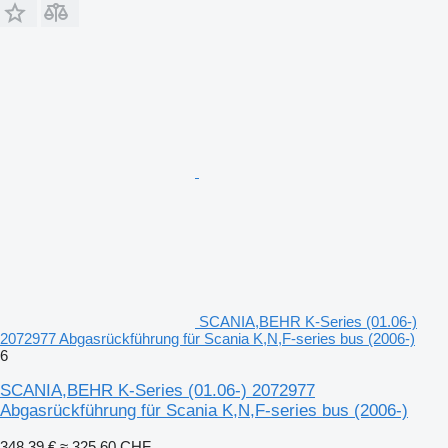
SCANIA,BEHR K-Series (01.06-)
2072977 Abgasrückführung für Scania K,N,F-series bus (2006-)
6
SCANIA,BEHR K-Series (01.06-) 2072977
Abgasrückführung für Scania K,N,F-series bus (2006-)
348,39 €
≈ 325,60 CHF