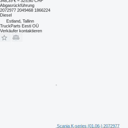
348,39 €
≈ 325,60 CHF
Abgasrückführung
2072977 2049468 1866224
Diesel
Estland, Tallinn
TruckParts Eesti OÜ
Verkäufer kontaktieren
Scania K-series (01.06-) 2072977