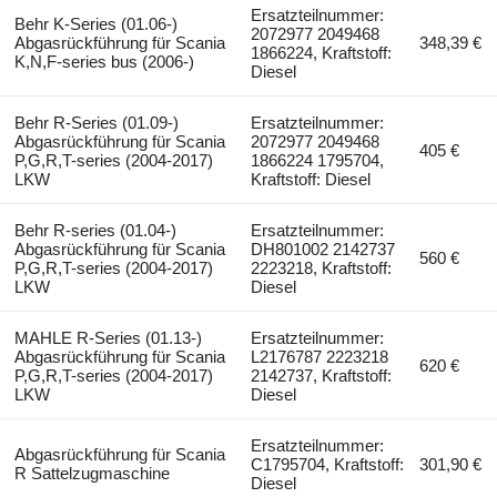
Ersatzteilnummer:
Behr K-Series (01.06-)
2072977 2049468
Abgasrückführung für Scania
348,39 €
1866224, Kraftstoff:
K,N,F-series bus (2006-)
Diesel
Behr R-Series (01.09-)
Ersatzteilnummer:
Abgasrückführung für Scania
2072977 2049468
405 €
P,G,R,T-series (2004-2017)
1866224 1795704,
LKW
Kraftstoff: Diesel
Behr R-series (01.04-)
Ersatzteilnummer:
Abgasrückführung für Scania
DH801002 2142737
560 €
P,G,R,T-series (2004-2017)
2223218, Kraftstoff:
LKW
Diesel
MAHLE R-Series (01.13-)
Ersatzteilnummer:
Abgasrückführung für Scania
L2176787 2223218
620 €
P,G,R,T-series (2004-2017)
2142737, Kraftstoff:
LKW
Diesel
Ersatzteilnummer:
Abgasrückführung für Scania
C1795704, Kraftstoff:
301,90 €
R Sattelzugmaschine
Diesel