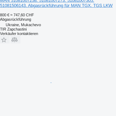
MAN 51081007258. 51081007273. 51081007305.
51081506143. Abgasrückführung für MAN TGX. TGS LKW
800 €
≈ 747,60 CHF
Abgasrückführung
Ukraine, Mukachevo
TIR Zapchastini
Verkäufer kontaktieren