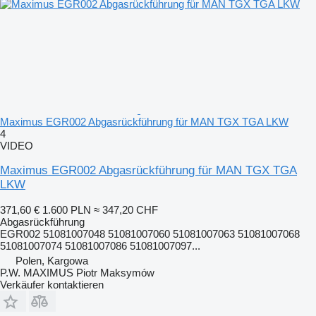
Maximus EGR002 Abgasrückführung für MAN TGX TGA LKW
4
VIDEO
Maximus EGR002 Abgasrückführung für MAN TGX TGA
LKW
371,60 €
1.600 PLN
≈ 347,20 CHF
Abgasrückführung
EGR002 51081007048 51081007060 51081007063 51081007068
51081007074 51081007086 51081007097...
Polen, Kargowa
P.W. MAXIMUS Piotr Maksymów
Verkäufer kontaktieren