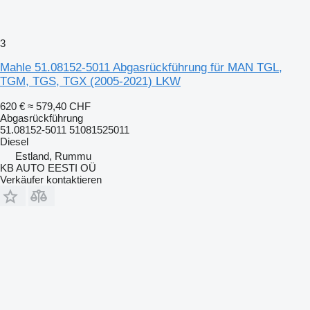
3
Mahle 51.08152-5011 Abgasrückführung für MAN TGL,
TGM, TGS, TGX (2005-2021) LKW
620 €
≈ 579,40 CHF
Abgasrückführung
51.08152-5011 51081525011
Diesel
Estland, Rummu
KB AUTO EESTI OÜ
Verkäufer kontaktieren