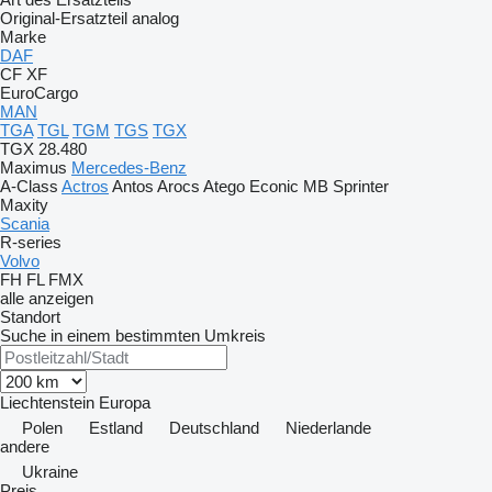
Original-Ersatzteil
analog
Marke
DAF
CF
XF
EuroCargo
MAN
TGA
TGL
TGM
TGS
TGX
TGX 28.480
Maximus
Mercedes-Benz
A-Class
Actros
Antos
Arocs
Atego
Econic
MB
Sprinter
Maxity
Scania
R-series
Volvo
FH
FL
FMX
alle anzeigen
Standort
Suche in einem bestimmten Umkreis
Liechtenstein
Europa
Polen
Estland
Deutschland
Niederlande
andere
Ukraine
Preis