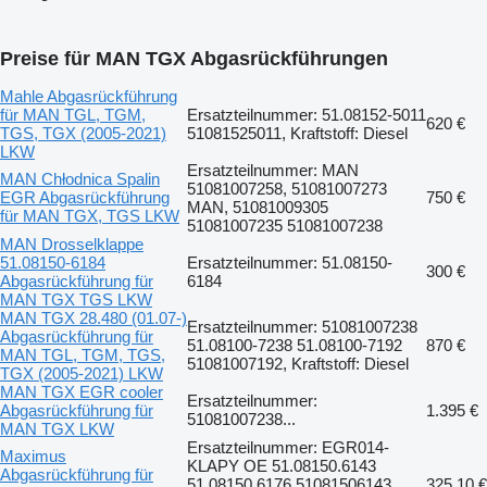
Preise für MAN TGX Abgasrückführungen
Mahle Abgasrückführung
für MAN TGL, TGM,
Ersatzteilnummer: 51.08152-5011
620 €
TGS, TGX (2005-2021)
51081525011, Kraftstoff: Diesel
LKW
Ersatzteilnummer: MAN
MAN Chłodnica Spalin
51081007258, 51081007273
EGR Abgasrückführung
750 €
MAN, 51081009305
für MAN TGX, TGS LKW
51081007235 51081007238
MAN Drosselklappe
51.08150-6184
Ersatzteilnummer: 51.08150-
300 €
Abgasrückführung für
6184
MAN TGX TGS LKW
MAN TGX 28.480 (01.07-)
Ersatzteilnummer: 51081007238
Abgasrückführung für
51.08100-7238 51.08100-7192
870 €
MAN TGL, TGM, TGS,
51081007192, Kraftstoff: Diesel
TGX (2005-2021) LKW
MAN TGX EGR cooler
Ersatzteilnummer:
Abgasrückführung für
1.395 €
51081007238...
MAN TGX LKW
Ersatzteilnummer: EGR014-
Maximus
KLAPY OE 51.08150.6143
Abgasrückführung für
51.08150.6176 51081506143
325,10 €