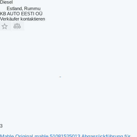
Diesel
Estland, Rummu
KB AUTO EESTI OÜ
Verkäufer kontaktieren
3
Mahle Original mahle 51081525013 Abgasrückführung für