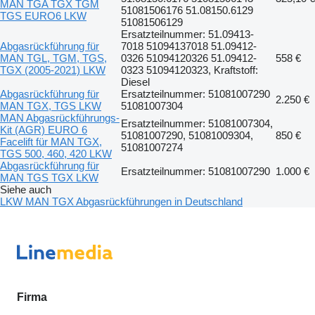
MAN TGA TGX TGM
51081506176 51.08150.6129
TGS EURO6 LKW
51081506129
Ersatzteilnummer: 51.09413-
Abgasrückführung für
7018 51094137018 51.09412-
MAN TGL, TGM, TGS,
0326 51094120326 51.09412-
558 €
TGX (2005-2021) LKW
0323 51094120323, Kraftstoff:
Diesel
Abgasrückführung für
Ersatzteilnummer: 51081007290
2.250 €
MAN TGX, TGS LKW
51081007304
MAN Abgasrückführungs-
Ersatzteilnummer: 51081007304,
Kit (AGR) EURO 6
51081007290, 51081009304,
850 €
Facelift für MAN TGX,
51081007274
TGS 500, 460, 420 LKW
Abgasrückführung für
Ersatzteilnummer: 51081007290
1.000 €
MAN TGS TGX LKW
Siehe auch
LKW MAN TGX Abgasrückführungen in Deutschland
Firma