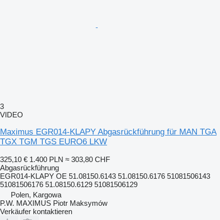
3
VIDEO
Maximus EGR014-KLAPY Abgasrückführung für MAN TGA
TGX TGM TGS EURO6 LKW
325,10 €
1.400 PLN
≈ 303,80 CHF
Abgasrückführung
EGR014-KLAPY OE 51.08150.6143 51.08150.6176 51081506143
51081506176 51.08150.6129 51081506129
Polen, Kargowa
P.W. MAXIMUS Piotr Maksymów
Verkäufer kontaktieren