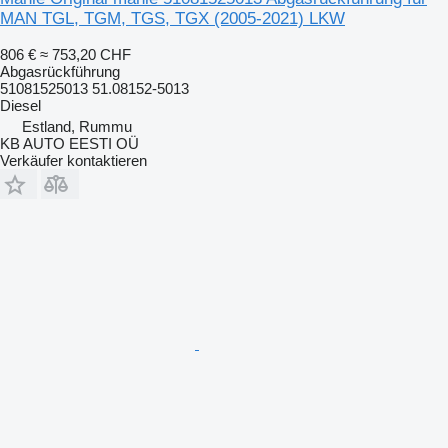
MAN TGL, TGM, TGS, TGX (2005-2021) LKW
806 €
≈ 753,20 CHF
Abgasrückführung
51081525013 51.08152-5013
Diesel
Estland, Rummu
KB AUTO EESTI OÜ
Verkäufer kontaktieren