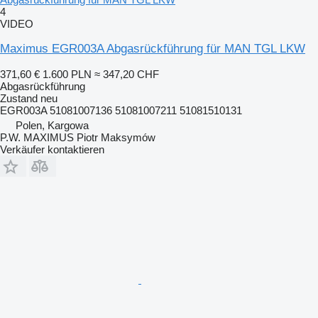
4
VIDEO
Maximus EGR003A Abgasrückführung für MAN TGL LKW
371,60 €
1.600 PLN
≈ 347,20 CHF
Abgasrückführung
Zustand
neu
EGR003A 51081007136 51081007211 51081510131
Polen, Kargowa
P.W. MAXIMUS Piotr Maksymów
Verkäufer kontaktieren