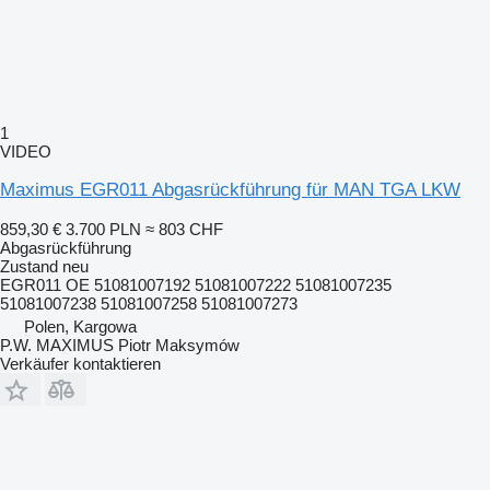
1
VIDEO
Maximus EGR011 Abgasrückführung für MAN TGA LKW
859,30 €
3.700 PLN
≈ 803 CHF
Abgasrückführung
Zustand
neu
EGR011 OE 51081007192 51081007222 51081007235
51081007238 51081007258 51081007273
Polen, Kargowa
P.W. MAXIMUS Piotr Maksymów
Verkäufer kontaktieren