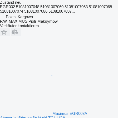
Zustand
neu
EGR002 51081007048 51081007060 51081007063 51081007068
51081007074 51081007086 51081007097...
Polen, Kargowa
P.W. MAXIMUS Piotr Maksymów
Verkäufer kontaktieren
Maximus EGR003A
Abgasrückführung für MAN TGL LKW