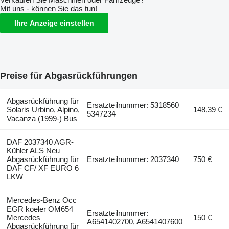
Mit uns - können Sie das tun!
Ihre Anzeige einstellen
Preise für Abgasrückführungen
Abgasrückführung für
Ersatzteilnummer: 5318560
Solaris Urbino, Alpino,
148,39 €
5347234
Vacanza (1999-) Bus
DAF 2037340 AGR-
Kühler ALS Neu
Abgasrückführung für
Ersatzteilnummer: 2037340
750 €
DAF CF/ XF EURO 6
LKW
Mercedes-Benz Occ
EGR koeler OM654
Ersatzteilnummer:
Mercedes
150 €
A6541402700, A6541407600
Abgasrückführung für