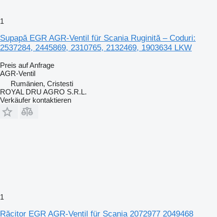
1
Supapă EGR AGR-Ventil für Scania Ruginită – Coduri:
2537284, 2445869, 2310765, 2132469, 1903634 LKW
Preis auf Anfrage
AGR-Ventil
Rumänien, Cristesti
ROYAL DRU AGRO S.R.L.
Verkäufer kontaktieren
1
Răcitor EGR AGR-Ventil für Scania 2072977 2049468