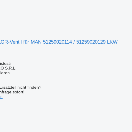
GR-Ventil für MAN 51259020114 / 51259020129 LKW
stesti
O S.R.L.
tieren
rsatzteil nicht finden?
frage sofort!
en