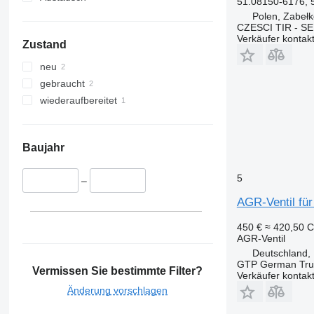
51.08150-6176, 
Polen, Zabeł
CZESCI TIR - S
Verkäufer kontak
Zustand
neu
gebraucht
wiederaufbereitet
Baujahr
5
–
AGR-Ventil f
450 €
≈ 420,50 
AGR-Ventil
Deutschland
GTP German Tru
Vermissen Sie bestimmte Filter?
Verkäufer kontak
Änderung vorschlagen