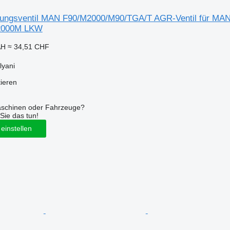
ungsventil MAN F90/M2000/M90/TGA/T AGR-Ventil für MA
2000M LKW
AH
≈ 34,51 CHF
lyani
tieren
aschinen oder Fahrzeuge?
Sie das tun!
einstellen