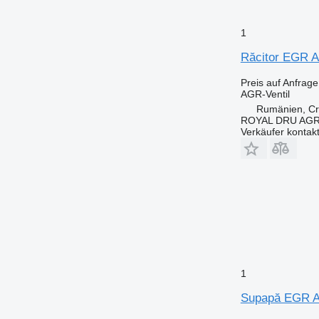
1
Răcitor EGR A
Preis auf Anfrage
AGR-Ventil
Rumänien, Cri
ROYAL DRU AGR
Verkäufer kontak
1
Supapă EGR A