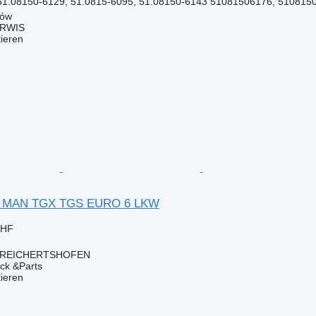
51.08150-6129, 51.0815-6095, 51.08150-6143 51081506176, 5108150
ków
ERWIS
tieren
ür MAN TGX TGS EURO 6 LKW
CHF
, REICHERTSHOFEN
ck &Parts
tieren