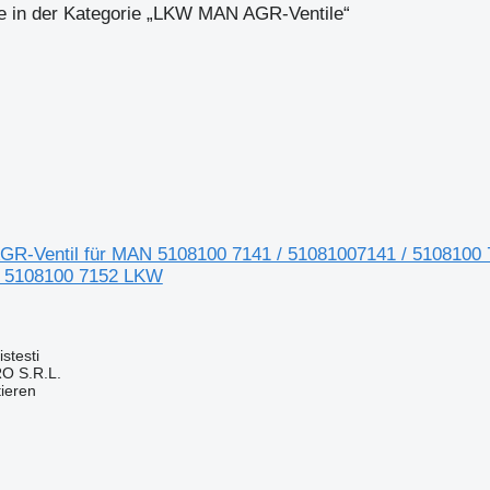
e in der Kategorie „LKW MAN AGR-Ventile“
GR-Ventil für MAN 5108100 7141 / 51081007141 / 5108100 
/ 5108100 7152 LKW
stesti
O S.R.L.
tieren