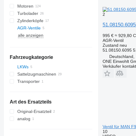
Motoren
Turbolader
2
Zylinderköpfe
51.08150.609
AGR-Ventile
alle anzeigen
995 €
≈ 929,80 
AGR-Ventil
Zustand
neu
51.08150.6095 5
Deutschland, 
Fahrzeugkategorie
ONE Einwohlt G
Verkäufer kontak
LKWs
Sattelzugmaschinen
Transporter
Art des Ersatzteils
Original-Ersatzteil
analog
Ventil für MAN 
10