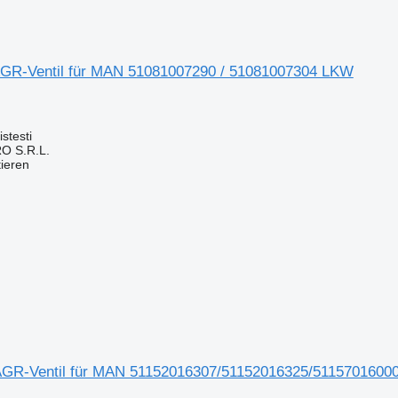
GR-Ventil für MAN 51081007290 / 51081007304 LKW
stesti
O S.R.L.
tieren
GR-Ventil für MAN 51152016307/51152016325/5115701600