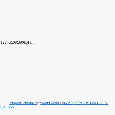
176, 51081506143,...
Abgasrückführungsventil MAN F90/M2000/M90/TGA/T AGR-
000M LKW