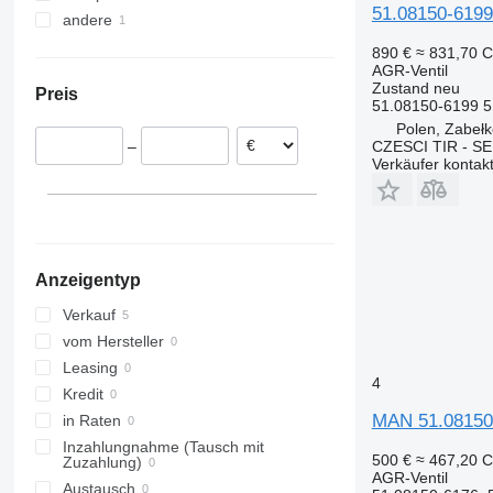
51.08150-619
andere
Polen
Deutschland
Ukraine
890 €
≈ 831,70 
AGR-Ventil
Zustand
neu
Preis
51.08150-6199 5
Polen, Zabeł
CZESCI TIR - S
–
Verkäufer kontak
Anzeigentyp
Verkauf
vom Hersteller
Leasing
4
Kredit
MAN 51.08150
in Raten
Inzahlungnahme (Tausch mit
500 €
≈ 467,20 
Zuzahlung)
AGR-Ventil
Austausch