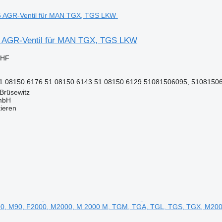
5 AGR-Ventil für MAN TGX, TGS LKW
CHF
1.08150.6176 51.08150.6143 51.08150.6129 51081506095, 51081506
Brüsewitz
mbH
tieren
F90, M90, F2000, M2000, M 2000 M, TGM, TGA, TGL, TGS, TGX, M2