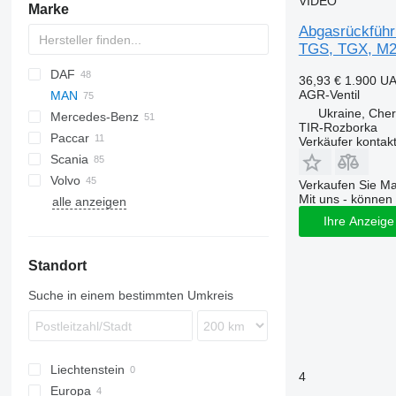
VIDEO
Marke
Abgasrückführ
TGS, TGX, M
DAF
36,93 €
1.900 U
AGR-Ventil
MAN
CF
Daily
Ukraine, Cher
Mercedes-Benz
LF
F90
TIR-Rozborka
Paccar
XD
TGA
A-Class
Canter
Atleon
Verkäufer kontak
Scania
XF
TGL
Actros
Cabstar
T-series
Volvo
XG
TGM
Arocs
R-series
Verkaufen Sie M
Mit uns - können 
alle anzeigen
TGS
Atego
B-series
TGM 18.340
Ihre Anzeige 
TGX
FH
FL
Standort
Suche in einem bestimmten Umkreis
Liechtenstein
4
Europa