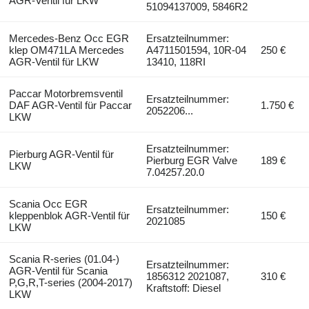
AGR-Ventil für LKW
51094137009, 5846R2
Mercedes-Benz Occ EGR
Ersatzteilnummer:
klep OM471LA Mercedes
A4711501594, 10R-04
250 €
AGR-Ventil für LKW
13410, 118RI
Paccar Motorbremsventil
Ersatzteilnummer:
DAF AGR-Ventil für Paccar
1.750 €
2052206...
LKW
Ersatzteilnummer:
Pierburg AGR-Ventil für
Pierburg EGR Valve
189 €
LKW
7.04257.20.0
Scania Occ EGR
Ersatzteilnummer:
kleppenblok AGR-Ventil für
150 €
2021085
LKW
Scania R-series (01.04-)
Ersatzteilnummer:
AGR-Ventil für Scania
1856312 2021087,
310 €
P,G,R,T-series (2004-2017)
Kraftstoff: Diesel
LKW