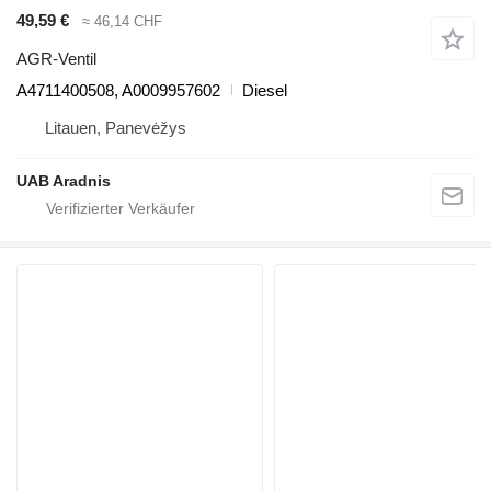
49,59 €
≈ 46,14 CHF
AGR-Ventil
A4711400508, A0009957602
Diesel
Litauen, Panevėžys
UAB Aradnis