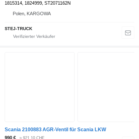
1815314, 1824999, ST2071162N
Polen, KARGOWA
STEJ-TRUCK
Scania 2100883 AGR-Ventil für Scania LKW
990 €
≈ 921,10 CHF