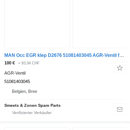
MAN Occ EGR klep D2676 51081403045 AGR-Ventil für LKW
100 €
≈ 93,04 CHF
AGR-Ventil
51081403045
Belgien, Bree
Smeets & Zonen Spare Parts