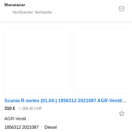
Manaiacar
Scania R-series (01.04-) 1856312 2021087 AGR-Ventil für Scania P,G,R,T-series (2004-2017) LKW
310 €
≈ 288,40 CHF
AGR-Ventil
1856312 2021087
Diesel